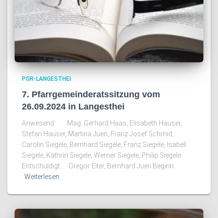
PGR-LANGESTHEI
7. Pfarrgemeinderatssitzung vom
26.09.2024 in Langesthei
Anwesend: Mag. Gerhard Haas, Elisabeth Hauser,
Stefan Hauser, Martina Juen, Franz Josef Schmid,
Carolin Siegele, Bernhard Siegele, Franz Siegele, Isabell
Siegele, Kathrin Siegele, Werner Siegele, Philip Siegele
Entschuldigt: Gregor Eiter, Bernhard Juen Beginn:
Weiterlesen