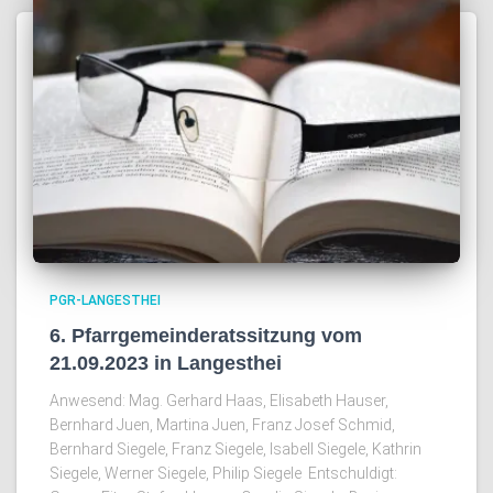
PGR-LANGESTHEI
6. Pfarrgemeinderatssitzung vom
21.09.2023 in Langesthei
Anwesend: Mag. Gerhard Haas, Elisabeth Hauser,
Bernhard Juen, Martina Juen, Franz Josef Schmid,
Bernhard Siegele, Franz Siegele, Isabell Siegele, Kathrin
Siegele, Werner Siegele, Philip Siegele Entschuldigt: