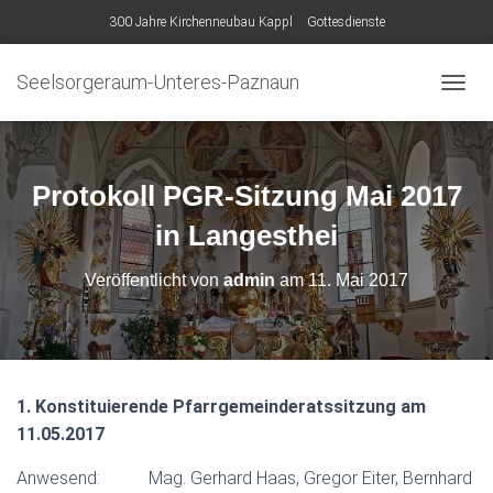
300 Jahre Kirchenneubau Kappl
Gottesdienste
Seelsorgeraum-Unteres-Paznaun
N
A
V
I
G
Protokoll PGR-Sitzung Mai 2017
A
T
in Langesthei
I
O
Veröffentlicht von
admin
am
11. Mai 2017
N
U
M
S
C
H
1. Konstituierende Pfarrgemeinderatssitzung am
A
11.05.2017
L
T
Anwesend: Mag. Gerhard Haas, Gregor Eiter, Bernhard
E