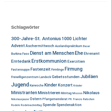
Schlagwörter
300-Jahre-St. Antonius
1000 Lichter
Advent
Aschermittwoch
Auslandspraktikum
Basar
Ehe
Dienst am Menschen
Ehrenamt
Burkina Faso
Erstkommunion
Erntedank
Exerzitien
Firmung
Fastenzeit
Fastensuppe
Firmlinge
Jubiläen
Gebetsstunden
Freiwilligenzentrum Landeck
Jugend
Kinder
Konzert
Karwoche
Kräuter
Ministranten
Ministrieren
Nikolaus
Minitag
Mission
Ostern
Pfarrgemeinderat
Nikolausjause
Pfr. Francis
Ratschen
Spende
Spendenaktion
Rodeln
Rodelnachmittag