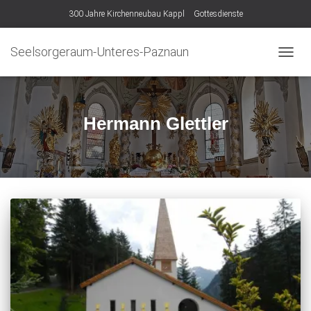
300 Jahre Kirchenneubau Kappl
Gottesdienste
Seelsorgeraum-Unteres-Paznaun
NAVIG
UMSC
Hermann Glettler