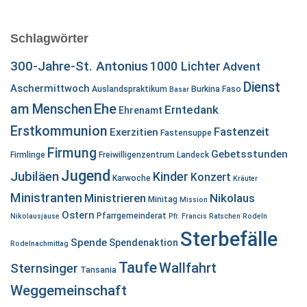
Schlagwörter
300-Jahre-St. Antonius
1000 Lichter
Advent
Dienst
Aschermittwoch
Auslandspraktikum
Burkina Faso
Basar
Ehe
am Menschen
Erntedank
Ehrenamt
Erstkommunion
Fastenzeit
Exerzitien
Fastensuppe
Firmung
Gebetsstunden
Firmlinge
Freiwilligenzentrum Landeck
Jugend
Jubiläen
Kinder
Konzert
Karwoche
Kräuter
Ministranten
Ministrieren
Nikolaus
Minitag
Mission
Ostern
Pfarrgemeinderat
Nikolausjause
Pfr. Francis
Ratschen
Rodeln
Sterbefälle
Spende
Spendenaktion
Rodelnachmittag
Taufe
Wallfahrt
Sternsinger
Tansania
Weggemeinschaft