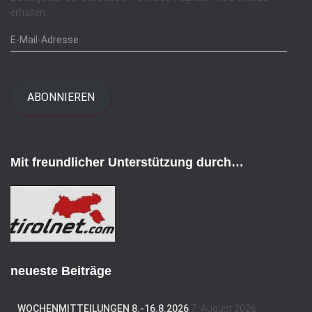
erhalten.
E
-
M
a
i
ABONNIEREN
l
-
A
d
Mit freundlicher Unterstützung durch…
r
e
s
s
e
neueste Beiträge
WOCHENMITTEILUNGEN 8.-16.8.2026
7. August 2026