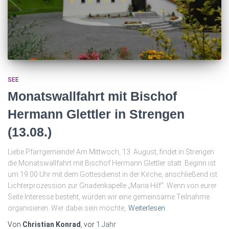
SEE
Monatswallfahrt mit Bischof
Hermann Glettler in Strengen
(13.08.)
Liebe Pfarrgemeinde! Am Mittwoch, 13. August, findet in Strengen
die Monatswallfahrt mit Bischof Hermann Glettler statt. Beginn ist
um 19.00 Uhr mit dem Gottesdienst in der Kirche, anschließend ist
Lichterprozession zur Gnadenkapelle „Maria Hilf“. Wenn von eurer
Seite Interesse besteht, würden wir eine gemeinsame Teilnahme
organisieren. Wer dabei sein möchte,
Weiterlesen
Von
Christian Konrad
, vor
1 Jahr