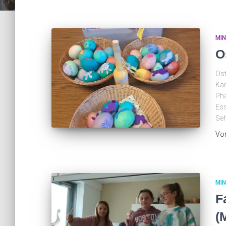
MI
O
Ost
Kar
Pha
Ess
Seh
Vo
MI
F
(