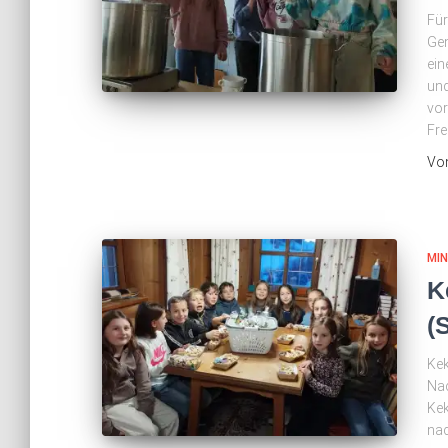
Für
Gem
ein
un
vor
Fre
Vo
MI
K
(
Kek
Nac
Kek
nac