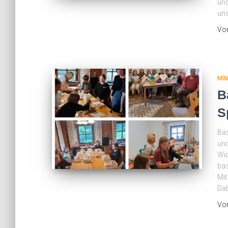
und
uns
Vo
MI
B
S
Bas
und
Wid
bas
Mit
Dab
Vo