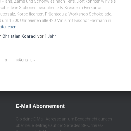
 Pians, Zams und Schönwies nach Telfs. Dort konnten wir viele
schiedene Stationen besuchen: z.B. Kresse im Eierkarton,
utersalz, Körbe flechten, Früchtequiz, Workshop Schokolade.
 um 16.00 Uhr feierten alle 420 Minis mit Bischof Hermann in
iterlesen
n
Christian Konrad
, vor
1 Jahr
3
NÄCHSTE
E-Mail Abonnement
Gib deine E-Mail-Adresse an, um Benachrichtigungen
über neue Beiträge auf der Seite des SR-Unteres-