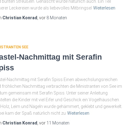
 bunten Streußeln. Genascht wurde natürlich auch. Ein Teil
erer Leckereien wurde als liebevolles Mitbringsel
Weiterlesen
n
Christian Konrad
, vor
8 Monaten
NISTRANTEN SEE
astel-Nachmittag mit Serafin
piss
tel-Nachmittag mit Serafin Spiss Einen abwechslungsreichen
 fröhlichen Nachmittag verbrachten die Ministranten von See im
um gemeinsam mit Serafin Spiss. Unter seiner Anleitung
telten die Kinder mit viel Eifer und Geschick ein Vogelhäuschen.
 Holz, Leim und Nägeln wurde gehämmert, geklebt und gewerkelt.
ei kam der Spaß natürlich nicht zu
Weiterlesen
n
Christian Konrad
, vor
11 Monaten