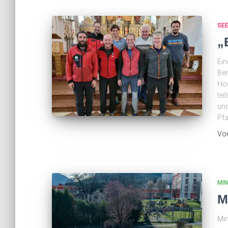
SE
„
Ein
Ber
Hoc
tei
und
Pfa
Vo
MI
M
Min