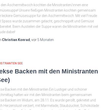
 den Aschermittwoch kochten die Ministranten/innen eine
üsesuppe! Unsere fleißigen Ministranten kochten gemeinsam
e leckere Gemüsesuppe für den Aschermittwoch. Mit viel Freude
d Spass wurde zusammen gelacht, geschnippelt und Gemüse
bereitet. Beim Austeilen der Suppe waren die Ministranten mit viel
ude dabei!
n
Christian Konrad
, vor
5 Monaten
NISTRANTEN SEE
ekse Backen mit den Ministranten
See)
se Backen mit den Ministranten Ein Lustiger und schöner
hmittag hatten wir mit den Ministranten beim gemeinsamen
se Backen im Widum, am 28.11. Es wurde gerollt, geknetet und
h Herzenslust verziert, mit Marmelade, Staubzucker, Schokolade