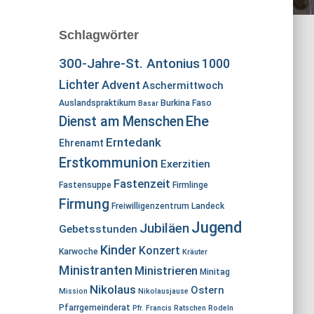
Schlagwörter
300-Jahre-St. Antonius
1000
Lichter
Advent
Aschermittwoch
Auslandspraktikum
Burkina Faso
Basar
Ehe
Dienst am Menschen
Erntedank
Ehrenamt
Erstkommunion
Exerzitien
Fastenzeit
Fastensuppe
Firmlinge
Firmung
Freiwilligenzentrum Landeck
Jugend
Jubiläen
Gebetsstunden
Kinder
Konzert
Karwoche
Kräuter
Ministranten
Ministrieren
Minitag
Nikolaus
Ostern
Mission
Nikolausjause
Pfarrgemeinderat
Pfr. Francis
Ratschen
Rodeln