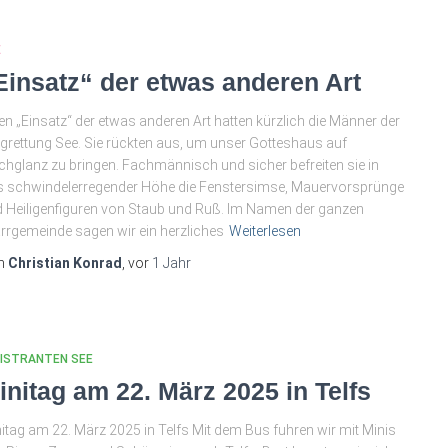
E
Einsatz“ der etwas anderen Art
en „Einsatz“ der etwas anderen Art hatten kürzlich die Männer der
grettung See. Sie rückten aus, um unser Gotteshaus auf
hglanz zu bringen. Fachmännisch und sicher befreiten sie in
ls schwindelerregender Höhe die Fenstersimse, Mauervorsprünge
 Heiligenfiguren von Staub und Ruß. Im Namen der ganzen
rrgemeinde sagen wir ein herzliches
Weiterlesen
n
Christian Konrad
, vor
1 Jahr
NISTRANTEN SEE
initag am 22. März 2025 in Telfs
itag am 22. März 2025 in Telfs Mit dem Bus fuhren wir mit Minis