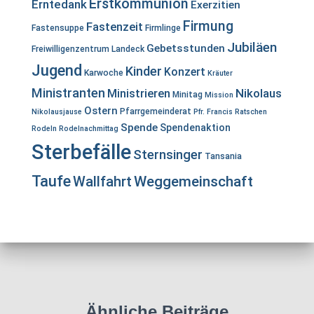
Erstkommunion
Erntedank
Exerzitien
Firmung
Fastenzeit
Fastensuppe
Firmlinge
Jubiläen
Gebetsstunden
Freiwilligenzentrum Landeck
Jugend
Kinder
Konzert
Karwoche
Kräuter
Ministranten
Ministrieren
Nikolaus
Minitag
Mission
Ostern
Pfarrgemeinderat
Nikolausjause
Pfr. Francis
Ratschen
Spende
Spendenaktion
Rodeln
Rodelnachmittag
Sterbefälle
Sternsinger
Tansania
Taufe
Wallfahrt
Weggemeinschaft
Ähnliche Beiträge