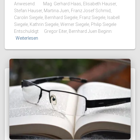
Anwesend: Mag. Gerhard Haas, Elisabeth Hauser,
Stefan Hauser, Martina Juen, Franz Josef Schmid,
Carolin Siegele, Bernhard Siegele, Franz Siegele, Isabell
Siegele, Kathrin Siegele, Werner Siegele, Philip Siegele
Entschuldigt: Gregor Eiter, Bernhard Juen Beginn:
Weiterlesen