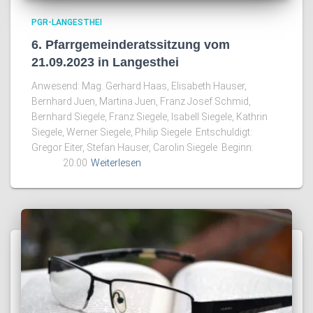
PGR-LANGESTHEI
6. Pfarrgemeinderatssitzung vom
21.09.2023 in Langesthei
Anwesend: Mag. Gerhard Haas, Elisabeth Hauser,
Bernhard Juen, Martina Juen, Franz Josef Schmid,
Bernhard Siegele, Franz Siegele, Isabell Siegele, Kathrin
Siegele, Werner Siegele, Philip Siegele Entschuldigt:
Gregor Eiter, Stefan Hauser, Carolin Siegele Beginn:
20:00
Weiterlesen