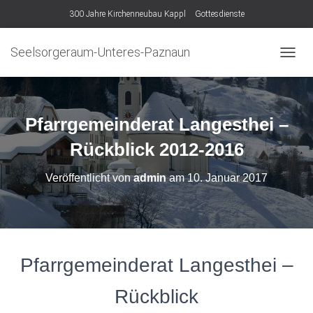
300 Jahre Kirchenneubau Kappl
Gottesdienste
Seelsorgeraum-Unteres-Paznaun
N
A
V
I
G
Pfarrgemeinderat Langesthei –
A
T
Rückblick 2012-2016
I
O
Veröffentlicht von
admin
am
10. Januar 2017
N
U
M
S
C
H
Pfarrgemeinderat Langesthei –
A
L
T
Rückblick
E