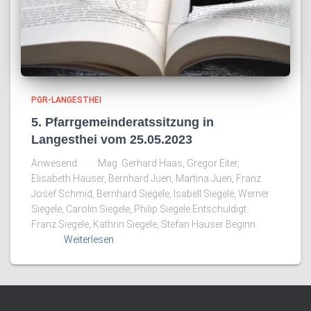
PGR-LANGESTHEI
5. Pfarrgemeinderatssitzung in
Langesthei vom 25.05.2023
Anwesend: Mag. Gerhard Haas, Gregor Eiter,
Elisabeth Hauser, Bernhard Juen, Martina Juen, Franz
Josef Schmid, Bernhard Siegele, Isabell Siegele, Werner
Siegele, Carolin Siegele, Philip Siegele Entschuldigt:
Franz Siegele, Kathrin Siegele, Stefan Hauser Beginn:
Weiterlesen