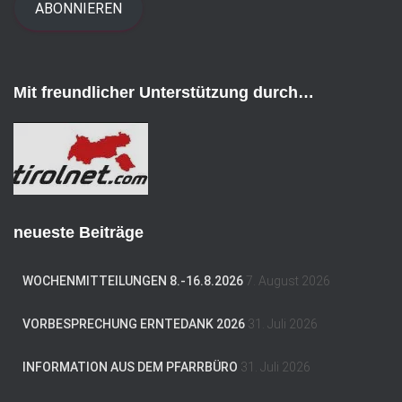
i
ABONNIEREN
l
-
A
d
Mit freundlicher Unterstützung durch…
r
e
s
s
e
neueste Beiträge
WOCHENMITTEILUNGEN 8.-16.8.2026
7. August 2026
VORBESPRECHUNG ERNTEDANK 2026
31. Juli 2026
INFORMATION AUS DEM PFARRBÜRO
31. Juli 2026