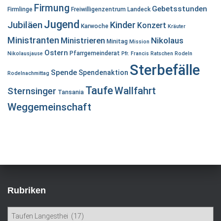
Firmung
Gebetsstunden
Firmlinge
Freiwilligenzentrum Landeck
Jugend
Jubiläen
Kinder
Konzert
Karwoche
Kräuter
Ministranten
Ministrieren
Nikolaus
Minitag
Mission
Ostern
Pfarrgemeinderat
Nikolausjause
Pfr. Francis
Ratschen
Rodeln
Sterbefälle
Spende
Spendenaktion
Rodelnachmittag
Taufe
Wallfahrt
Sternsinger
Tansania
Weggemeinschaft
Rubriken
R