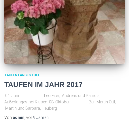
TAUFEN LANGESTHEI
TAUFEN IM JAHR 2017
04. Juni Leo Eiter; Andreas und Patricia,
Außerlangesthei-Klasen 08. Oktober Ben Martin Öttl;
Martin und Barbara, Heuberg
Von
admin
, vor
9 Jahren