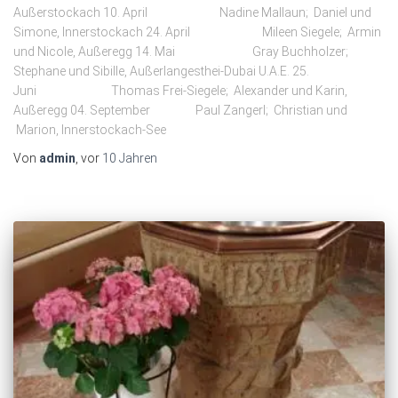
Außerstockach 10. April Nadine Mallaun; Daniel und
Simone, Innerstockach 24. April Mileen Siegele; Armin
und Nicole, Außeregg 14. Mai Gray Buchholzer;
Stephane und Sibille, Außerlangesthei-Dubai U.A.E. 25.
Juni Thomas Frei-Siegele; Alexander und Karin,
Außeregg 04. September Paul Zangerl; Christian und
Marion, Innerstockach-See
Von
admin
, vor
10 Jahren