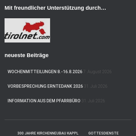
d
Mit freundlicher Unterstützung durch…
r
e
s
s
e
neueste Beiträge
WOCHENMITTEILUNGEN 8.-16.8.2026
7. August 2026
VORBESPRECHUNG ERNTEDANK 2026
31. Juli 2026
INFORMATION AUS DEM PFARRBÜRO
31. Juli 2026
300 JAHRE KIRCHENNEUBAU KAPPL
GOTTESDIENSTE