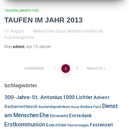
TAUFEN LANGESTHEI
TAUFEN IM JAHR 2013
17. August Melina Erika Spiss; Mathias und Nicole,
Außerlangesthei
Von
admin
, vor
13 Jahren
Seitennummerierung
VORHERIGE
1
2
3
NÄCHSTE
der
Schlagwörter
Beiträge
300-Jahre-St. Antonius
1000 Lichter
Advent
Dienst
Aschermittwoch
Auslandspraktikum
Burkina Faso
Basar
Ehe
am Menschen
Erntedank
Ehrenamt
Erstkommunion
Fastenzeit
Exerzitien
Fastensuppe