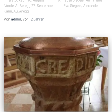
Innerstockach 10. August Annabell Siegele; Armin und
Nicole, Außeregg 27. September Eva Siegele; Alexander und
Karin, Außeregg
Von
admin
, vor
12 Jahren