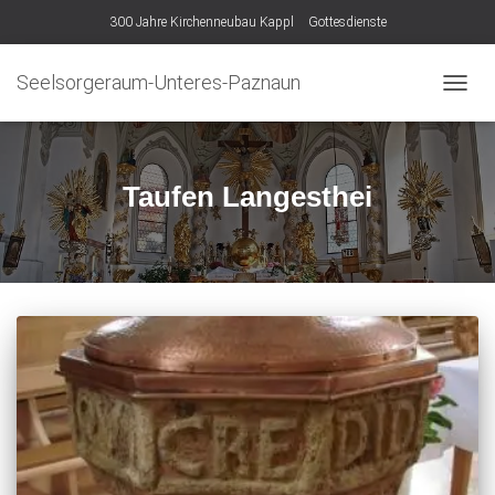
300 Jahre Kirchenneubau Kappl
Gottesdienste
Seelsorgeraum-Unteres-Paznaun
NAVIG
UMSC
Taufen Langesthei