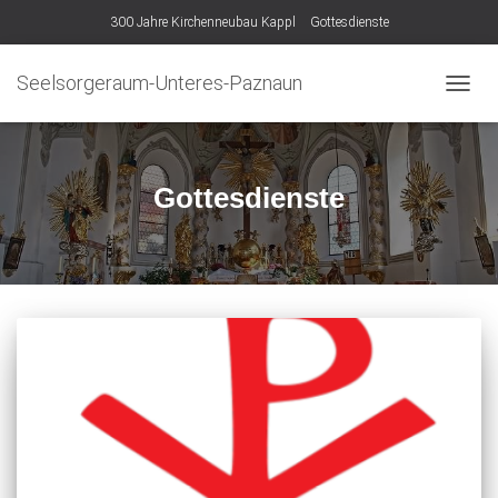
300 Jahre Kirchenneubau Kappl
Gottesdienste
Seelsorgeraum-Unteres-Paznaun
NAVIG
UMSC
Gottesdienste