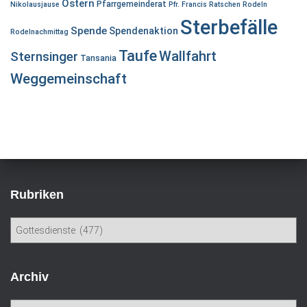
Ostern
Pfarrgemeinderat
Nikolausjause
Pfr. Francis
Ratschen
Rodeln
Sterbefälle
Spende
Spendenaktion
Rodelnachmittag
Taufe
Wallfahrt
Sternsinger
Tansania
Weggemeinschaft
Rubriken
R
u
b
r
Archiv
i
k
A