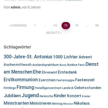
Von
admin
, vor
8 Jahren
Seitennummerierung
VORHERIGE
1
…
74
75
76
…
80
NÄCHSTE
der
Schlagwörter
Beiträge
300-Jahre-St. Antonius
1000 Lichter
Advent
Dienst
Aschermittwoch
Auslandspraktikum
Burkina Faso
Basar
Ehe
am Menschen
Erntedank
Ehrenamt
Erstkommunion
Fastenzeit
Exerzitien
Fastensuppe
Firmung
Gebetsstunden
Firmlinge
Freiwilligenzentrum Landeck
Jugend
Jubiläen
Kinder
Konzert
Karwoche
Kräuter
Ministranten
Ministrieren
Nikolaus
Minitag
Mission