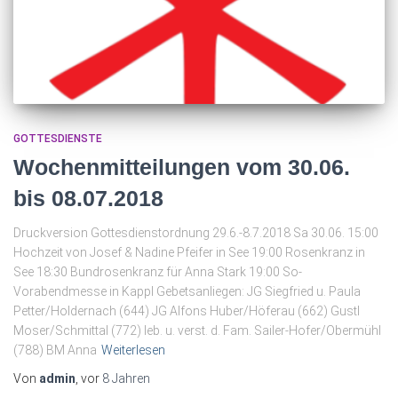
GOTTESDIENSTE
Wochenmitteilungen vom 30.06.
bis 08.07.2018
Druckversion Gottesdienstordnung 29.6.-8.7.2018 Sa 30.06. 15:00
Hochzeit von Josef & Nadine Pfeifer in See 19:00 Rosenkranz in
See 18:30 Bundrosenkranz für Anna Stark 19:00 So-
Vorabendmesse in Kappl Gebetsanliegen: JG Siegfried u. Paula
Petter/Holdernach (644) JG Alfons Huber/Höferau (662) Gustl
Moser/Schmittal (772) leb. u. verst. d. Fam. Sailer-Hofer/Obermühl
(788) BM Anna
Weiterlesen
Von
admin
, vor
8 Jahren