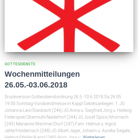
GOTTESDIENSTE
Wochenmitteilungen
26.05.-03.06.2018
Druckversion Gottesdienstordnung 26.5.-10.6.2018 Sa 26.05.
19:00 Sonntag-Vorabendmesse in Kappl Gebetsanliegen: 1. JG
Johanna Lais/Diasbach (246) JG Anna u. Siegfried Jörg u. Hedwig
Federspiel/Obermühl-Niederhof (244) JG Josef Spiss/Ahornach
(245) Marianne Wechner/Dorf (247) Fam. Helmut u. Ingrid
Jehle/Holdernach (248) JG Albert Jäger, Johann u. Aurelia Siegele,
Helmut Pfeifer/Kappl (249) Alois Jörg u.
Weiterlesen