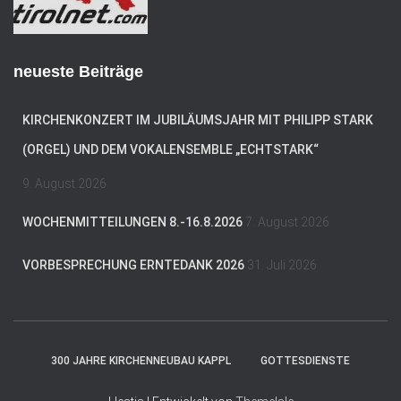
s
e
neueste Beiträge
KIRCHENKONZERT IM JUBILÄUMSJAHR MIT PHILIPP STARK
(ORGEL) UND DEM VOKALENSEMBLE „ECHTSTARK“
9. August 2026
WOCHENMITTEILUNGEN 8.-16.8.2026
7. August 2026
VORBESPRECHUNG ERNTEDANK 2026
31. Juli 2026
300 JAHRE KIRCHENNEUBAU KAPPL
GOTTESDIENSTE