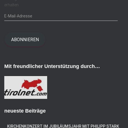
erhalten.
E
-
M
a
i
ABONNIEREN
l
-
A
d
Mit freundlicher Unterstützung durch…
r
e
s
s
e
neueste Beiträge
KIRCHENKONZERT IM JUBILÄUMSJAHR MIT PHILIPP STARK