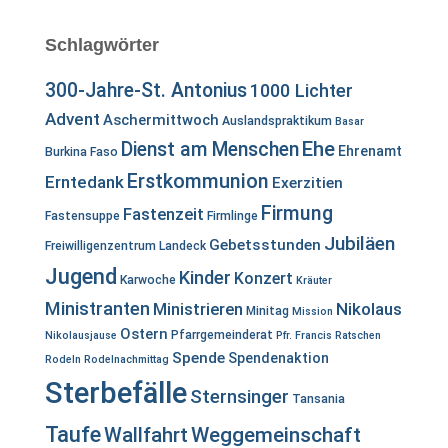
Schlagwörter
300-Jahre-St. Antonius
1000 Lichter
Advent
Aschermittwoch
Auslandspraktikum
Basar
Ehe
Dienst am Menschen
Ehrenamt
Burkina Faso
Erstkommunion
Erntedank
Exerzitien
Firmung
Fastenzeit
Fastensuppe
Firmlinge
Jubiläen
Gebetsstunden
Freiwilligenzentrum Landeck
Jugend
Kinder
Konzert
Karwoche
Kräuter
Ministranten
Ministrieren
Nikolaus
Minitag
Mission
Ostern
Pfarrgemeinderat
Nikolausjause
Pfr. Francis
Ratschen
Spende
Spendenaktion
Rodeln
Rodelnachmittag
Sterbefälle
Sternsinger
Tansania
Taufe
Wallfahrt
Weggemeinschaft