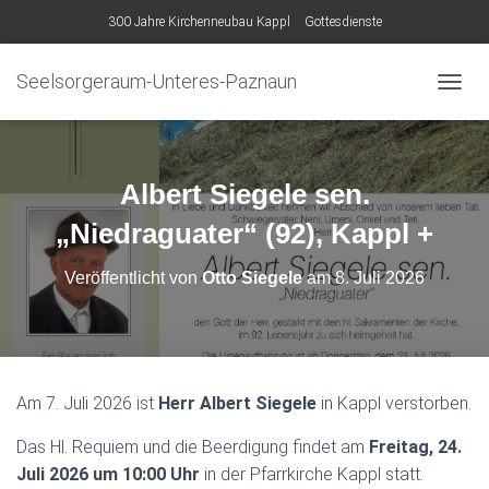
300 Jahre Kirchenneubau Kappl
Gottesdienste
Seelsorgeraum-Unteres-Paznaun
N
A
V
I
G
Albert Siegele sen.
A
T
„Niedraguater“ (92), Kappl +
I
O
Veröffentlicht von
Otto Siegele
am
8. Juli 2026
N
U
M
S
C
H
Am 7. Juli 2026 ist
Herr Albert Siegele
in Kappl verstorben.
A
L
Das Hl. Requiem und die Beerdigung findet am
Freitag, 24.
T
Juli 2026 um 10:00 Uhr
in der Pfarrkirche Kappl statt.
E