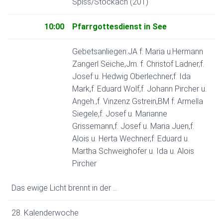
Spiss/Stockach (201)
10:00
Pfarrgottesdienst in See
Gebetsanliegen:JA f. Maria u.Hermann
Zangerl Seiche,Jm. f. Christof Ladner,f.
Josef u. Hedwig Oberlechner,f. Ida
Mark,f. Eduard Wolf,f. Johann Pircher u.
Angeh.,f. Vinzenz Gstrein,BM f. Armella
Siegele,f. Josef u. Marianne
Grissemann,f. Josef u. Maria Juen,f.
Alois u. Herta Wechner,f. Eduard u.
Martha Schweighofer u. Ida u. Alois
Pircher
Das ewige Licht brennt in der …
28. Kalenderwoche