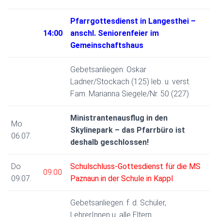
Pfarrgottesdienst in Langesthei –
14:00
anschl. Seniorenfeier im
Gemeinschaftshaus
Gebetsanliegen: Oskar
Ladner/Stockach (125) leb. u. verst.
Fam. Marianna Siegele/Nr. 50 (227)
Ministrantenausflug in den
Mo
Skylinepark – das Pfarrbüro ist
06.07.
deshalb geschlossen!
Do
Schulschluss-Gottesdienst für die MS
09:00
09.07.
Paznaun in der Schule in Kappl
Gebetsanliegen: f. d. Schüler,
LehrerInnen u. alle Eltern