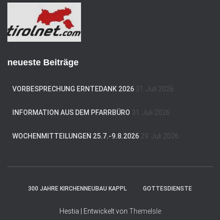
e
s
s
e
neueste Beiträge
VORBESPRECHUNG ERNTEDANK 2026
31. Juli 2026
INFORMATION AUS DEM PFARRBÜRO
31. Juli 2026
WOCHENMITTEILUNGEN 25.7.-9.8.2026
29. Juli 2026
300 JAHRE KIRCHENNEUBAU KAPPL
GOTTESDIENSTE
Hestia | Entwickelt von
ThemeIsle