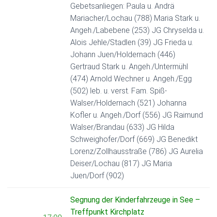
N
Gebetsanliegen: Paula u. Andrä
Mariacher/Lochau (788) Maria Stark u.
Angeh./Labebene (253) JG Chryselda u.
Alois Jehle/Stadlen (39) JG Frieda u.
Johann Juen/Holdernach (446)
Gertraud Stark u. Angeh./Untermühl
(474) Arnold Wechner u. Angeh./Egg
(502) leb. u. verst. Fam. Spiß-
Walser/Holdernach (521) Johanna
Kofler u. Angeh./Dorf (556) JG Raimund
Walser/Brandau (633) JG Hilda
Schweighofer/Dorf (669) JG Benedikt
Lorenz/Zollhausstraße (786) JG Aurelia
Deiser/Lochau (817) JG Maria
Juen/Dorf (902)
Segnung der Kinderfahrzeuge in See –
Treffpunkt Kirchplatz