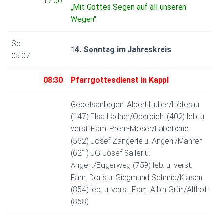
17:00
„Mit Gottes Segen auf all unseren
Wegen“
So
14. Sonntag im Jahreskreis
05.07
08:30
Pfarrgottesdienst in Kappl
Gebetsanliegen: Albert Huber/Höferau
(147) Elsa Ladner/Oberbichl (402) leb. u.
verst. Fam. Prem-Moser/Labebene
(562) Josef Zangerle u. Angeh./Mahren
(621) JG Josef Sailer u.
Angeh./Eggerweg (759) leb. u. verst.
Fam. Doris u. Siegmund Schmid/Klasen
(854) leb. u. verst. Fam. Albin Grün/Althof
(858)