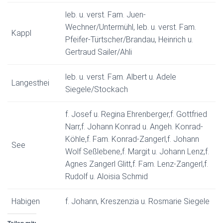
leb. u. verst. Fam. Juen-
Wechner/Untermühl, leb. u. verst. Fam.
Kappl
Pfeifer-Türtscher/Brandau, Heinrich u.
Gertraud Sailer/Ahli
leb. u. verst. Fam. Albert u. Adele
Langesthei
Siegele/Stockach
f. Josef u. Regina Ehrenberger,f. Gottfried
Narr,f. Johann Konrad u. Angeh. Konrad-
Köhle,f. Fam. Konrad-Zangerl,f. Johann
See
Wolf Seßlebene,f. Margit u. Johann Lenz,f.
Agnes Zangerl Glitt,f. Fam. Lenz-Zangerl,f.
Rudolf u. Aloisia Schmid
Habigen
f. Johann, Kreszenzia u. Rosmarie Siegele