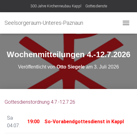
300 Jahre Kirchenneubau Kappl
Gottesdienste
Seelsorgeraum-Unteres-Paznaun
N
A
V
I
G
Wochenmitteilungen 4.-12.7.2026
A
T
Veröffentlicht von
Otto Siegele
am
3. Juli 2026
I
O
N
U
M
S
Gottesdienstordnung 4.7.-12.7.26
C
H
A
Sa
L
19:00
So-Vorabendgottesdienst in Kappl
04.07.
T
E