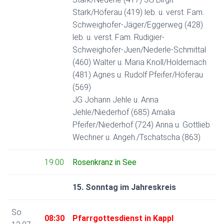
Stark/Höferau (419) leb. u. verst. Fam.
Schweighofer-Jäger/Eggerweg (428)
leb. u. verst. Fam. Rudigier-
Schweighofer-Juen/Nederle-Schmittal
(460) Walter u. Maria Knoll/Holdernach
(481) Agnes u. Rudolf Pfeifer/Höferau
(569)
JG Johann Jehle u. Anna
Jehle/Niederhof (685) Amalia
Pfeifer/Niederhof (724) Anna u. Gottlieb
Wechner u. Angeh./Tschatscha (863)
19:00
Rosenkranz in See
15. Sonntag im Jahreskreis
So
08:30
Pfarrgottesdienst in Kappl