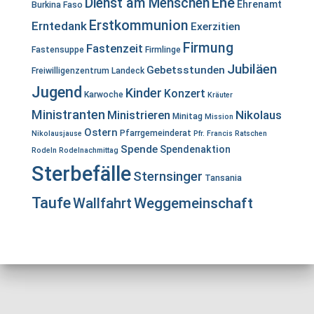
Ehe
Dienst am Menschen
Ehrenamt
Burkina Faso
Erstkommunion
Erntedank
Exerzitien
Firmung
Fastenzeit
Fastensuppe
Firmlinge
Jubiläen
Gebetsstunden
Freiwilligenzentrum Landeck
Jugend
Kinder
Konzert
Karwoche
Kräuter
Ministranten
Ministrieren
Nikolaus
Minitag
Mission
Ostern
Pfarrgemeinderat
Nikolausjause
Pfr. Francis
Ratschen
Spende
Spendenaktion
Rodeln
Rodelnachmittag
Sterbefälle
Sternsinger
Tansania
Taufe
Wallfahrt
Weggemeinschaft