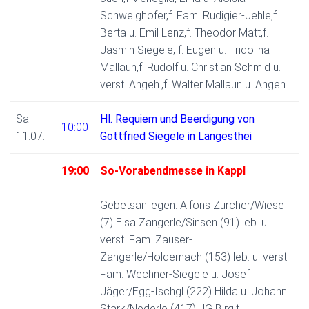
Schweighofer,f. Fam. Rudigier-Jehle,f.
Berta u. Emil Lenz,f. Theodor Matt,f.
Jasmin Siegele, f. Eugen u. Fridolina
Mallaun,f. Rudolf u. Christian Schmid u.
verst. Angeh.,f. Walter Mallaun u. Angeh.
Sa
Hl. Requiem und Beerdigung von
10:00
11.07.
Gottfried Siegele in Langesthei
19:00
So-Vorabendmesse in Kappl
Gebetsanliegen: Alfons Zürcher/Wiese
(7) Elsa Zangerle/Sinsen (91) leb. u.
verst. Fam. Zauser-
Zangerle/Holdernach (153) leb. u. verst.
Fam. Wechner-Siegele u. Josef
Jäger/Egg-Ischgl (222) Hilda u. Johann
Stark/Nederle (417) JG Birgit