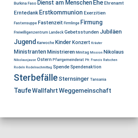
Ehe
Dienst am Menschen
Ehrenamt
Burkina Faso
Erstkommunion
Erntedank
Exerzitien
Firmung
Fastenzeit
Fastensuppe
Firmlinge
Jubiläen
Gebetsstunden
Freiwilligenzentrum Landeck
Jugend
Kinder
Konzert
Karwoche
Kräuter
Ministranten
Ministrieren
Nikolaus
Minitag
Mission
Ostern
Pfarrgemeinderat
Nikolausjause
Pfr. Francis
Ratschen
Spende
Spendenaktion
Rodeln
Rodelnachmittag
Sterbefälle
Sternsinger
Tansania
Taufe
Wallfahrt
Weggemeinschaft