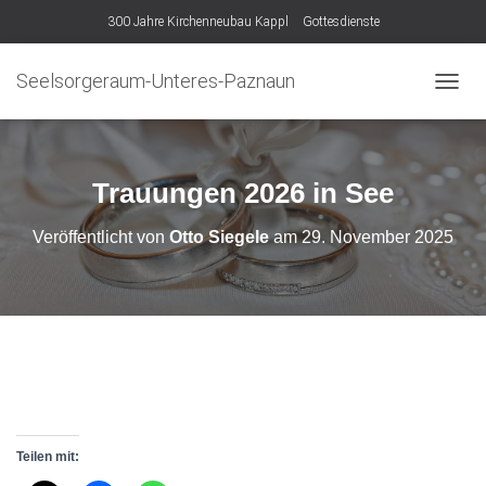
300 Jahre Kirchenneubau Kappl
Gottesdienste
Seelsorgeraum-Unteres-Paznaun
N
A
V
I
G
Trauungen 2026 in See
A
T
Veröffentlicht von
Otto Siegele
am
29. November 2025
I
O
N
U
M
S
C
H
A
L
T
Teilen mit:
E