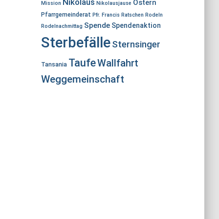
Nikolaus
Ostern
Mission
Nikolausjause
Pfarrgemeinderat
Pfr. Francis
Ratschen
Rodeln
Spende
Spendenaktion
Rodelnachmittag
Sterbefälle
Sternsinger
Taufe
Wallfahrt
Tansania
Weggemeinschaft