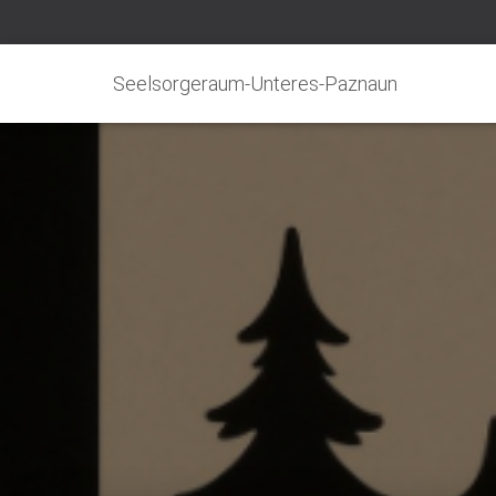
Seelsorgeraum-Unteres-Paznaun