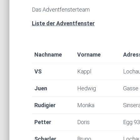
Das Adventfensterteam
Liste der Adventfenster
Nachname
Vorname
Adres
VS
Kappl
Locha
Juen
Hedwig
Gasse
Rudigier
Monika
Sinser
Petter
Doris
Egg 93
Scharler
Bruno
Locha