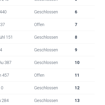
 440
Geschlossen
6
 37
Offen
7
ühl 151
Geschlossen
8
4
Geschlossen
9
Au 387
Geschlossen
10
n 457
Offen
11
10
Geschlossen
12
u 284
Geschlossen
13