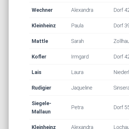
Wechner
Alexandra
Dorf 4
Kleinheinz
Paula
Dorf 3
Mattle
Sarah
Zollhau
Kofler
Irmgard
Dorf 4
Lais
Laura
Nieder
Rudigier
Jaqueline
Sinser
Siegele-
Petra
Dorf 5
Mallaun
Kleinheinz
Alexandra
Locha