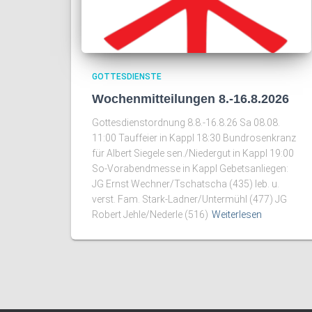
GOTTESDIENSTE
Wochenmitteilungen 8.-16.8.2026
Gottesdienstordnung 8.8.-16.8.26 Sa 08.08.
11:00 Tauffeier in Kappl 18:30 Bundrosenkranz
für Albert Siegele sen./Niedergut in Kappl 19:00
So-Vorabendmesse in Kappl Gebetsanliegen:
JG Ernst Wechner/Tschatscha (435) leb. u.
verst. Fam. Stark-Ladner/Untermühl (477) JG
Robert Jehle/Nederle (516)
Weiterlesen