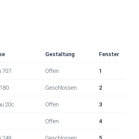
se
Gestaltung
Fenster
u 707
Offen
1
 180
Geschlossen
2
au 20c
Offen
3
Offen
4
u 248
Geschlossen
5