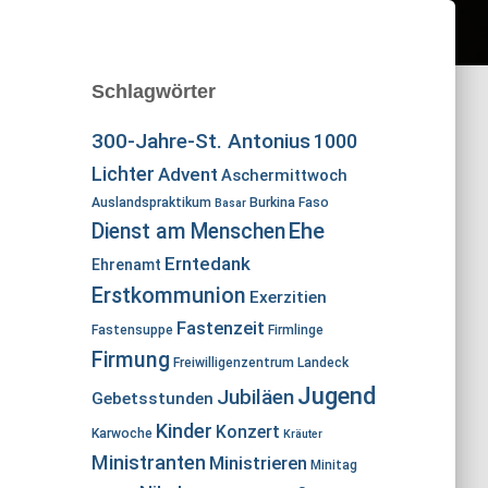
Schlagwörter
300-Jahre-St. Antonius
1000
Lichter
Advent
Aschermittwoch
Auslandspraktikum
Burkina Faso
Basar
Ehe
Dienst am Menschen
Erntedank
Ehrenamt
Erstkommunion
Exerzitien
Fastenzeit
Fastensuppe
Firmlinge
Firmung
Freiwilligenzentrum Landeck
Jugend
Jubiläen
Gebetsstunden
Kinder
Konzert
Karwoche
Kräuter
Ministranten
Ministrieren
Minitag