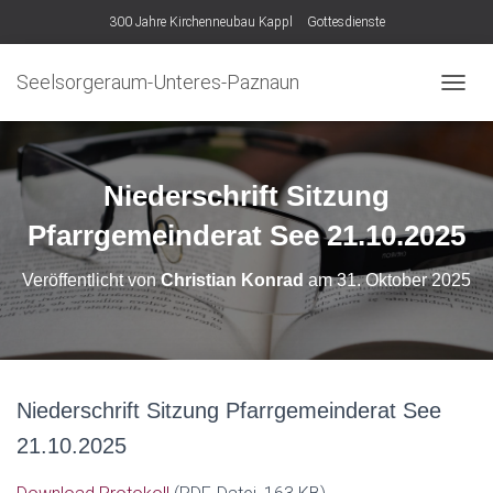
300 Jahre Kirchenneubau Kappl
Gottesdienste
Seelsorgeraum-Unteres-Paznaun
N
A
V
I
G
Niederschrift Sitzung
A
T
Pfarrgemeinderat See 21.10.2025
I
O
Veröffentlicht von
Christian Konrad
am
31. Oktober 2025
N
U
M
S
C
H
Niederschrift Sitzung Pfarrgemeinderat See
A
L
21.10.2025
T
E