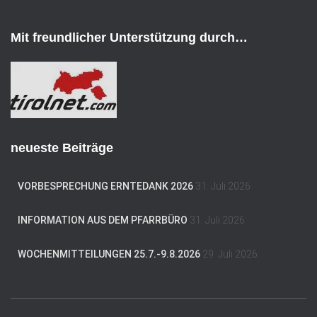
-
A
d
Mit freundlicher Unterstützung durch…
r
e
s
s
e
neueste Beiträge
VORBESPRECHUNG ERNTEDANK 2026
31. Juli 2026
INFORMATION AUS DEM PFARRBÜRO
31. Juli 2026
WOCHENMITTEILUNGEN 25.7.-9.8.2026
29. Juli 2026