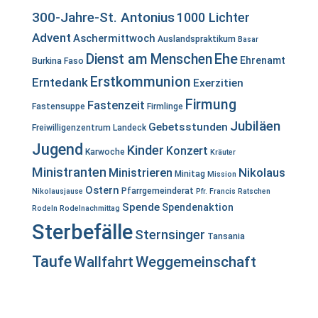
300-Jahre-St. Antonius
1000 Lichter
Advent
Aschermittwoch
Auslandspraktikum
Basar
Ehe
Dienst am Menschen
Ehrenamt
Burkina Faso
Erstkommunion
Erntedank
Exerzitien
Firmung
Fastenzeit
Fastensuppe
Firmlinge
Jubiläen
Gebetsstunden
Freiwilligenzentrum Landeck
Jugend
Kinder
Konzert
Karwoche
Kräuter
Ministranten
Ministrieren
Nikolaus
Minitag
Mission
Ostern
Pfarrgemeinderat
Nikolausjause
Pfr. Francis
Ratschen
Spende
Spendenaktion
Rodeln
Rodelnachmittag
Sterbefälle
Sternsinger
Tansania
Taufe
Wallfahrt
Weggemeinschaft