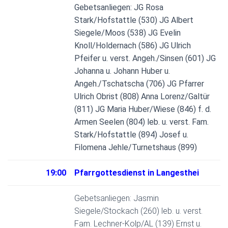
Gebetsanliegen: JG Rosa
Stark/Hofstattle (530) JG Albert
Siegele/Moos (538) JG Evelin
Knoll/Holdernach (586) JG Ulrich
Pfeifer u. verst. Angeh./Sinsen (601) JG
Johanna u. Johann Huber u.
Angeh./Tschatscha (706) JG Pfarrer
Ulrich Obrist (808) Anna Lorenz/Galtür
(811) JG Maria Huber/Wiese (846) f. d.
Armen Seelen (804) leb. u. verst. Fam.
Stark/Hofstattle (894) Josef u.
Filomena Jehle/Turnetshaus (899)
19:00
Pfarrgottesdienst in Langesthei
Gebetsanliegen: Jasmin
Siegele/Stockach (260) leb. u. verst.
Fam. Lechner-Kolp/AL (139) Ernst u.