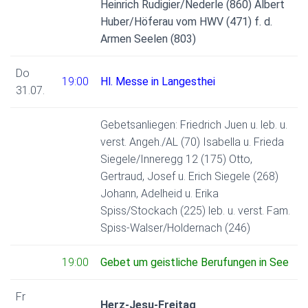
Heinrich Rudigier/Nederle (860) Albert
Huber/Höferau vom HWV (471) f. d.
Armen Seelen (803)
Do
19:00
Hl. Messe in Langesthei
31.07.
Gebetsanliegen: Friedrich Juen u. leb. u.
verst. Angeh./AL (70) Isabella u. Frieda
Siegele/Inneregg 12 (175) Otto,
Gertraud, Josef u. Erich Siegele (268)
Johann, Adelheid u. Erika
Spiss/Stockach (225) leb. u. verst. Fam.
Spiss-Walser/Holdernach (246)
19:00
Gebet um geistliche Berufungen in See
Fr
Herz-Jesu-Freitag