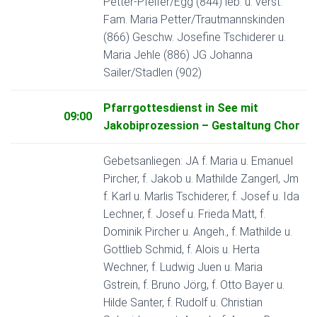
Petter-Pfeifer/Egg (844) leb. u. verst.
Fam. Maria Petter/Trautmannskinden
(866) Geschw. Josefine Tschiderer u.
Maria Jehle (886) JG Johanna
Sailer/Stadlen (902)
Pfarrgottesdienst in See mit
09:00
Jakobiprozession – Gestaltung Chor
Gebetsanliegen: JA f. Maria u. Emanuel
Pircher, f. Jakob u. Mathilde Zangerl, Jm
f. Karl u. Marlis Tschiderer, f. Josef u. Ida
Lechner, f. Josef u. Frieda Matt, f.
Dominik Pircher u. Angeh., f. Mathilde u.
Gottlieb Schmid, f. Alois u. Herta
Wechner, f. Ludwig Juen u. Maria
Gstrein, f. Bruno Jörg, f. Otto Bayer u.
Hilde Santer, f. Rudolf u. Christian