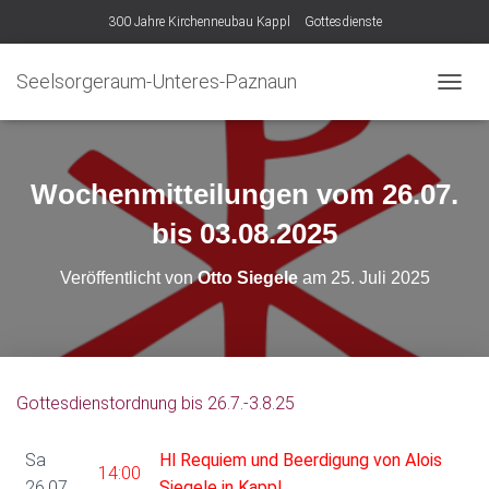
300 Jahre Kirchenneubau Kappl
Gottesdienste
Seelsorgeraum-Unteres-Paznaun
N
A
V
I
G
Wochenmitteilungen vom 26.07.
A
T
bis 03.08.2025
I
O
Veröffentlicht von
Otto Siegele
am
25. Juli 2025
N
U
M
S
C
H
Gottesdienstordnung bis 26.7.-3.8.25
A
L
T
Sa
Hl Requiem und Beerdigung von Alois
14:00
E
26.07.
Siegele in Kappl