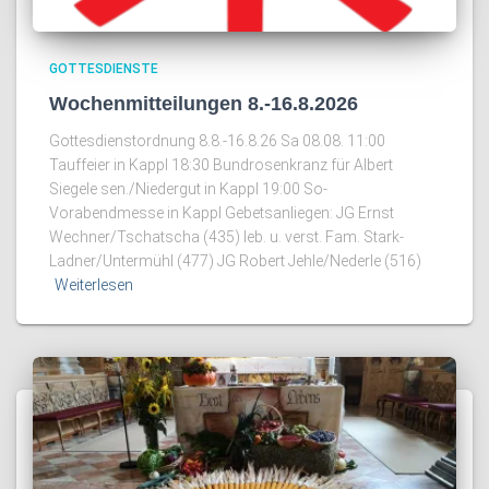
GOTTESDIENSTE
Wochenmitteilungen 8.-16.8.2026
Gottesdienstordnung 8.8.-16.8.26 Sa 08.08. 11:00
Tauffeier in Kappl 18:30 Bundrosenkranz für Albert
Siegele sen./Niedergut in Kappl 19:00 So-
Vorabendmesse in Kappl Gebetsanliegen: JG Ernst
Wechner/Tschatscha (435) leb. u. verst. Fam. Stark-
Ladner/Untermühl (477) JG Robert Jehle/Nederle (516)
Weiterlesen