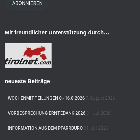
i
ABONNIEREN
l
-
A
d
Mit freundlicher Unterstützung durch…
r
e
s
s
e
neueste Beiträge
WOCHENMITTEILUNGEN 8.-16.8.2026
7. August 2026
VORBESPRECHUNG ERNTEDANK 2026
31. Juli 2026
INFORMATION AUS DEM PFARRBÜRO
31. Juli 2026