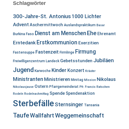
Schlagwörter
300-Jahre-St. Antonius
1000 Lichter
Advent
Aschermittwoch
Auslandspraktikum
Basar
Ehe
Dienst am Menschen
Ehrenamt
Burkina Faso
Erstkommunion
Erntedank
Exerzitien
Firmung
Fastenzeit
Fastensuppe
Firmlinge
Jubiläen
Gebetsstunden
Freiwilligenzentrum Landeck
Jugend
Kinder
Konzert
Karwoche
Kräuter
Ministranten
Ministrieren
Nikolaus
Minitag
Mission
Ostern
Pfarrgemeinderat
Nikolausjause
Pfr. Francis
Ratschen
Spende
Spendenaktion
Rodeln
Rodelnachmittag
Sterbefälle
Sternsinger
Tansania
Taufe
Wallfahrt
Weggemeinschaft