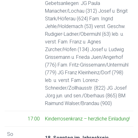
Gebetsanliegen: JG Paula
Mariacher/Lochau (312) Josef u. Brigit
Stark/Höferau (624) Fam. Ingrid
Jehle/Holdernach (53) verst. Geschw.
Rudigier-Ladner/Obermühl (63) leb. u.
verst. Fam. Franz u. Agnes
Zürcher/Höfen (134) Josef u. Ludwig
Grissemann u. Frieda Juen/Angerhof
(776) Fam. Fritz-Grissemann/Untermühl
(779) JG Franz Kleinheinz/Dorf (798)
leb. u. verst. Fam. Lorenz-
Schneider/Zollhausstr. (822) JG Josef
Jörg jun. und sen./Oberhaus (865) BM
Raimund Walser/Brandau (900)
17:00
Kinderrosenkranz – herzliche Einladung!
So
18. Sonntag im Jahreskreis