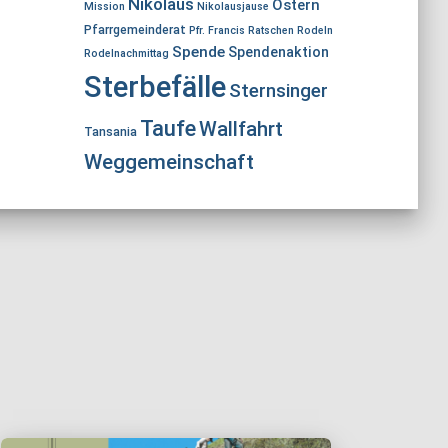
Nikolaus
Ostern
Mission
Nikolausjause
Pfarrgemeinderat
Pfr. Francis
Ratschen
Rodeln
Spende
Spendenaktion
Rodelnachmittag
Sterbefälle
Sternsinger
Taufe
Wallfahrt
Tansania
Weggemeinschaft