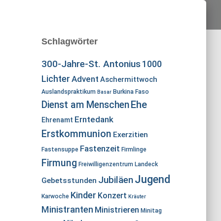
Schlagwörter
300-Jahre-St. Antonius
1000
Lichter
Advent
Aschermittwoch
Auslandspraktikum
Burkina Faso
Basar
Ehe
Dienst am Menschen
Erntedank
Ehrenamt
Erstkommunion
Exerzitien
Fastenzeit
Fastensuppe
Firmlinge
Firmung
Freiwilligenzentrum Landeck
Jugend
Jubiläen
Gebetsstunden
Kinder
Konzert
Karwoche
Kräuter
Ministranten
Ministrieren
Minitag