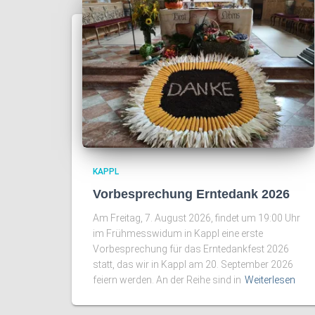
KAPPL
Vorbesprechung Erntedank 2026
Am Freitag, 7. August 2026, findet um 19:00 Uhr
im Frühmesswidum in Kappl eine erste
Vorbesprechung für das Erntedankfest 2026
statt, das wir in Kappl am 20. September 2026
feiern werden. An der Reihe sind in
Weiterlesen