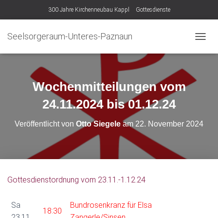
300 Jahre Kirchenneubau Kappl
Gottesdienste
Seelsorgeraum-Unteres-Paznaun
N
A
V
I
G
Wochenmitteilungen vom
A
T
24.11.2024 bis 01.12.24
I
O
Veröffentlicht von
Otto Siegele
am
22. November 2024
N
U
M
S
C
H
Gottesdienstordnung vom 23.11.-1.12.24
A
L
T
Sa
Bundrosenkranz für Elsa
18:30
E
23.11.
Zangerle/Sinsen