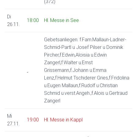
(372)
Di
18:00
Hl. Messe in See
26.11.
Gebetsanliegen: f.Fam.Mallaun-Ladner-
Schmid-Partl u Josef Pilser u Dominik
Pircher,f.Edwin,Aloisia u.Edwin
Zangerl,f.Walter u.Ernst
Grissemann,f.Johann u.Emma
Lenz,f.Helmut Tschiderer Gries,f.Fridolina
u.Eugen Mallaun,f.Rudolf u.Christian
Schmid u.verst.Angeh.,f.Alois u.Gertraud
Zangerl
Mi
19:00
Hl. Messe in Kappl
27.11.