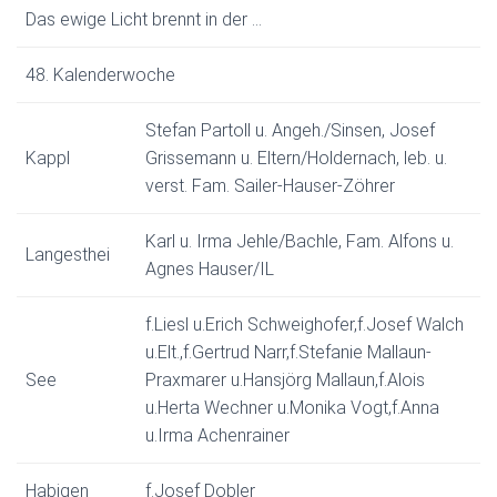
Das ewige Licht brennt in der …
48. Kalenderwoche
Stefan Partoll u. Angeh./Sinsen, Josef
Kappl
Grissemann u. Eltern/Holdernach, leb. u.
verst. Fam. Sailer-Hauser-Zöhrer
Karl u. Irma Jehle/Bachle, Fam. Alfons u.
Langesthei
Agnes Hauser/IL
f.Liesl u.Erich Schweighofer,f.Josef Walch
u.Elt.,f.Gertrud Narr,f.Stefanie Mallaun-
See
Praxmarer u.Hansjörg Mallaun,f.Alois
u.Herta Wechner u.Monika Vogt,f.Anna
u.Irma Achenrainer
Habigen
f.Josef Dobler