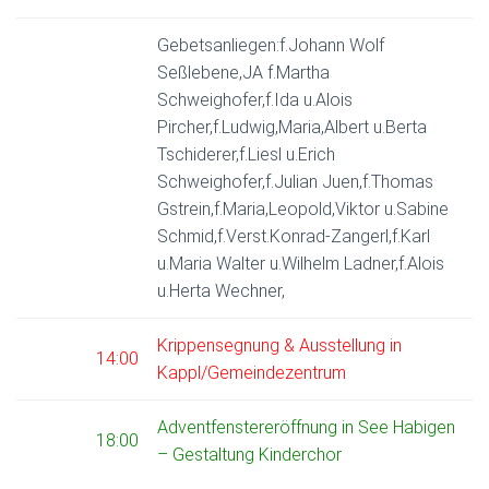
Gebetsanliegen:f.Johann Wolf
Seßlebene,JA f.Martha
Schweighofer,f.Ida u.Alois
Pircher,f.Ludwig,Maria,Albert u.Berta
Tschiderer,f.Liesl u.Erich
Schweighofer,f.Julian Juen,f.Thomas
Gstrein,f.Maria,Leopold,Viktor u.Sabine
Schmid,f.Verst.Konrad-Zangerl,f.Karl
u.Maria Walter u.Wilhelm Ladner,f.Alois
u.Herta Wechner,
Krippensegnung & Ausstellung in
14:00
Kappl/Gemeindezentrum
Adventfenstereröffnung in See Habigen
18:00
– Gestaltung Kinderchor