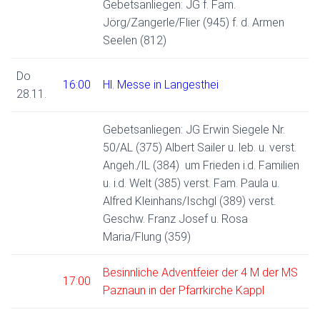
Gebetsanliegen: JG f. Fam.
Jörg/Zangerle/Flier (945) f. d. Armen
Seelen (812)
Do
16:00
Hl. Messe in Langesthei
28.11.
Gebetsanliegen: JG Erwin Siegele Nr.
50/AL (375) Albert Sailer u. leb. u. verst.
Angeh./IL (384) um Frieden i.d. Familien
u. i.d. Welt (385) verst. Fam. Paula u.
Alfred Kleinhans/Ischgl (389) verst.
Geschw. Franz Josef u. Rosa
Maria/Flung (359)
Besinnliche Adventfeier der 4 M der MS
17:00
Paznaun in der Pfarrkirche Kappl