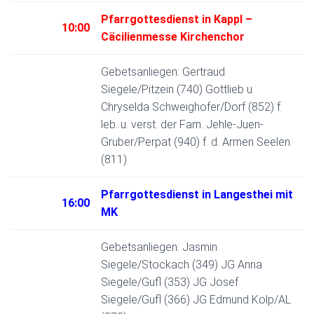
Pfarrgottesdienst in Kappl –
10:00
Cäcilienmesse Kirchenchor
Gebetsanliegen: Gertraud
Siegele/Pitzein (740) Gottlieb u.
Chryselda Schweighofer/Dorf (852) f.
leb. u. verst. der Fam. Jehle-Juen-
Gruber/Perpat (940) f. d. Armen Seelen
(811)
Pfarrgottesdienst in Langesthei mit
16:00
MK
Gebetsanliegen: Jasmin
Siegele/Stockach (349) JG Anna
Siegele/Gufl (353) JG Josef
Siegele/Gufl (366) JG Edmund Kolp/AL