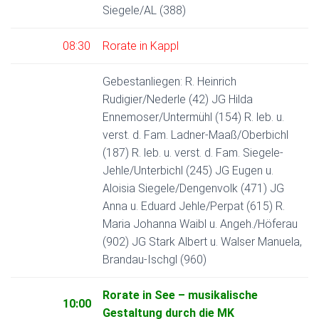
Siegele/AL (388)
08:30
Rorate in Kappl
Gebestanliegen: R. Heinrich
Rudigier/Nederle (42) JG Hilda
Ennemoser/Untermühl (154) R. leb. u.
verst. d. Fam. Ladner-Maaß/Oberbichl
(187) R. leb. u. verst. d. Fam. Siegele-
Jehle/Unterbichl (245) JG Eugen u.
Aloisia Siegele/Dengenvolk (471) JG
Anna u. Eduard Jehle/Perpat (615) R.
Maria Johanna Waibl u. Angeh./Höferau
(902) JG Stark Albert u. Walser Manuela,
Brandau-Ischgl (960)
Rorate in See – musikalische
10:00
Gestaltung durch die MK