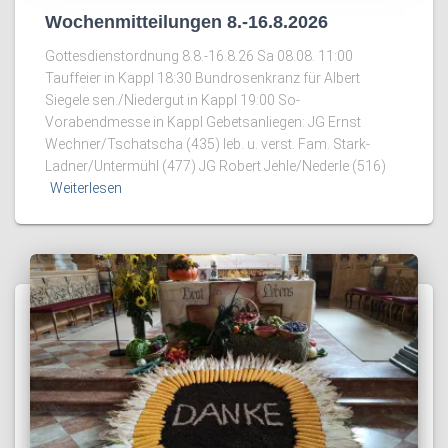
Wochenmitteilungen 8.-16.8.2026
Gottesdienstordnung 8.8.-16.8.26 Sa 08.08. 11:00
Tauffeier in Kappl 18:30 Bundrosenkranz für Albert
Siegele sen./Niedergut in Kappl 19:00 So-
Vorabendmesse in Kappl Gebetsanliegen: JG Ernst
Wechner/Tschatscha (435) leb. u. verst. Fam. Stark-
Ladner/Untermühl (477) JG Robert Jehle/Nederle (516)
Weiterlesen