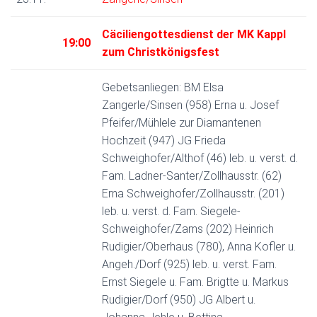
N
Cäciliengottesdienst der MK Kappl
19:00
zum Christkönigsfest
Gebetsanliegen: BM Elsa
Zangerle/Sinsen (958) Erna u. Josef
Pfeifer/Mühlele zur Diamantenen
Hochzeit (947) JG Frieda
Schweighofer/Althof (46) leb. u. verst. d.
Fam. Ladner-Santer/Zollhausstr. (62)
Erna Schweighofer/Zollhausstr. (201)
leb. u. verst. d. Fam. Siegele-
Schweighofer/Zams (202) Heinrich
Rudigier/Oberhaus (780), Anna Kofler u.
Angeh./Dorf (925) leb. u. verst. Fam.
Ernst Siegele u. Fam. Brigtte u. Markus
Rudigier/Dorf (950) JG Albert u.