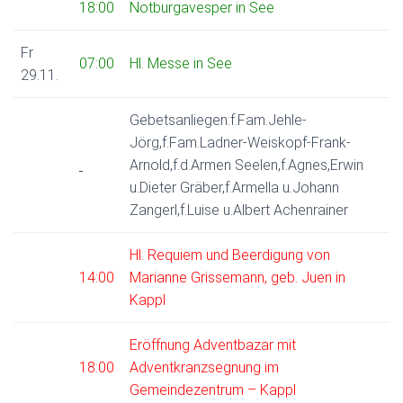
18:00
Notburgavesper in See
Fr
07:00
Hl. Messe in See
29.11.
Gebetsanliegen:f.Fam.Jehle-
Jörg,f.Fam.Ladner-Weiskopf-Frank-
Arnold,f.d.Armen Seelen,f.Agnes,Erwin
u.Dieter Gräber,f.Armella u.Johann
Zangerl,f.Luise u.Albert Achenrainer
Hl. Requiem und Beerdigung von
14:00
Marianne Grissemann, geb. Juen in
Kappl
Eröffnung Adventbazar mit
18:00
Adventkranzsegnung im
Gemeindezentrum – Kappl