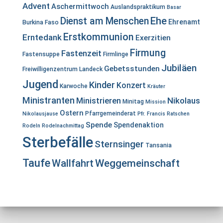
Advent
Aschermittwoch
Auslandspraktikum
Basar
Ehe
Dienst am Menschen
Ehrenamt
Burkina Faso
Erstkommunion
Erntedank
Exerzitien
Firmung
Fastenzeit
Fastensuppe
Firmlinge
Jubiläen
Gebetsstunden
Freiwilligenzentrum Landeck
Jugend
Kinder
Konzert
Karwoche
Kräuter
Ministranten
Ministrieren
Nikolaus
Minitag
Mission
Ostern
Pfarrgemeinderat
Nikolausjause
Pfr. Francis
Ratschen
Spende
Spendenaktion
Rodeln
Rodelnachmittag
Sterbefälle
Sternsinger
Tansania
Taufe
Wallfahrt
Weggemeinschaft