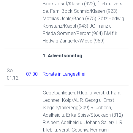
Bock Josef/Klasen (922), f. leb. u. verst.
de. Fam. Bock-Schmid/Klasen (923)
Mathias Jehle/Bach (875) Götz Hedwig
Konstanz/Kappl (943) JG Franz u.
Frieda Sommer/Perpat (964) BM für
Hedwig Zangerle/Wiese (959)
1. Adventsonntag
So
07:00
Rorate in Langesthei
01.12.
Gebetsanliegen: R.leb. u. verst. d. Fam.
Lechner- Kolp/AL R. Georg u. Ernst
Siegele/Inneregg(309) R. Johann,
Adelheid u. Erika Spiss/Stockach (312)
R.Albert, Adelheid u. Johann Sailer/IL R.
f. leb. u. verst. Geschw. Hermann