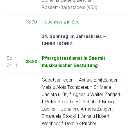
Johanna Jehle u. Bettina
Rossetti/Ballestadele (953)
18:00
Rosenkranz in See
34. Sonntag im Jahreskreis –
CHRISTKÖNIG
So
Pfarrgottesdienst in See mit
08:30
24.11.
musikalischer Gestaltung
Gebetsanliegen: f. Anna u Emil Zangerl, f.
Mala u Alois Tschiderer, f. Sr. Maria
Jacinta u Elt., f. Agnes u Walter Zangerl,
f. Peter Probst u Elt. Schütz, f. Bruno
Ladner, f. Johann u Armella Zangerl, f.
Emanuela Stöckl, f. Anna u Hubert
Wechner, f. Dominik Pircher