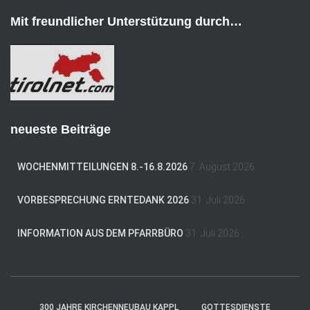
A
d
Mit freundlicher Unterstützung durch…
r
e
s
s
e
neueste Beiträge
WOCHENMITTEILUNGEN 8.-16.8.2026
7. August 2026
VORBESPRECHUNG ERNTEDANK 2026
31. Juli 2026
INFORMATION AUS DEM PFARRBÜRO
31. Juli 2026
300 JAHRE KIRCHENNEUBAU KAPPL
GOTTESDIENSTE