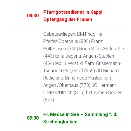
Pfarrgottesdienst in Kappl –
08:30
Opfergang der Frauen
Gebetsanliegen: BM Fridolina
Pfeifer/Oberhaus (895) Franz
Pöll/Sinsen (345) Rosa Stark/Hofstattle
(443) Erna Jäger u. Angeh./Stadlen
(464) leb. u. verst. d. Fam. Grissemann-
Tschoder/Angerhof (659) JG Richard
Rudigier u. Bringfriede Haslacher u.
Angeh./Oberhaus (773) JG Hermann
Ladner/Ulmich (815) f. d. Armen Seelen
(677)
Hl. Messe in See – Sammlung f. d.
09:00
Kirchenglocken