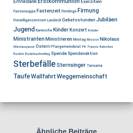
Erstkommunion
Erntedank
Exerzitien
Firmung
Fastenzeit
Fastensuppe
Firmlinge
Jubiläen
Gebetsstunden
Freiwilligenzentrum Landeck
Jugend
Kinder
Konzert
Karwoche
Kräuter
Ministranten
Ministrieren
Nikolaus
Minitag
Mission
Ostern
Pfarrgemeinderat
Nikolausjause
Pfr. Francis
Ratschen
Spende
Spendenaktion
Rodeln
Rodelnachmittag
Sterbefälle
Sternsinger
Tansania
Taufe
Wallfahrt
Weggemeinschaft
Ähnliche Beiträge