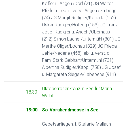
Kofler u. Angeh./Dorf (21) JG Walter
Pfeifer u. leb. u. verst. Angeh./Grubegg
(74) JG Margit Rudigier/Kanada (152)
Oskar Rudigier/Hofegg (153) JG Franz
Josef Rudigier u. Angeh./Oberhaus
(212) Simon Ladner/Untermühl (301) JG
Marthe Oliger/Lochau (329) JG Frieda
Jehle/Nederle (458) leb. u. verst. d.
Fam. Stark-Gebhart/Untermühl (731)
Albertina Rudigier/Kappl (758) JG Josef
u. Margareta Siegele/Labebene (911)
Oktoberrosenkranz in See für Maria
18:30
Waibl
19:00
So-Vorabendmesse in See
Gebetsanliegen: f. Stefanie Mallaun-