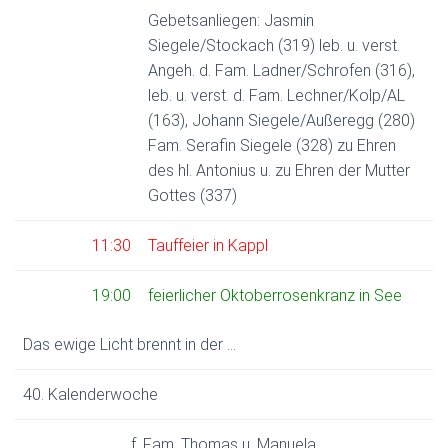
Gebetsanliegen: Jasmin
Siegele/Stockach (319) leb. u. verst.
Angeh. d. Fam. Ladner/Schrofen (316),
leb. u. verst. d. Fam. Lechner/Kolp/AL
(163), Johann Siegele/Außeregg (280)
Fam. Serafin Siegele (328) zu Ehren
des hl. Antonius u. zu Ehren der Mutter
Gottes (337)
11:30
Tauffeier in Kappl
19:00
feierlicher Oktoberrosenkranz in See
Das ewige Licht brennt in der …
40. Kalenderwoche
f. Fam. Thomas u. Manuela