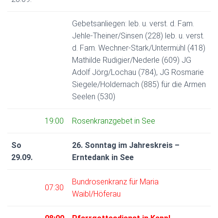
N
Gebetsanliegen: leb. u. verst. d. Fam.
Jehle-Theiner/Sinsen (228) leb. u. verst.
d. Fam. Wechner-Stark/Untermühl (418)
Mathilde Rudigier/Nederle (609) JG
Adolf Jörg/Lochau (784), JG Rosmarie
Siegele/Holdernach (885) für die Armen
Seelen (530)
19:00
Rosenkranzgebet in See
So
26. Sonntag im Jahreskreis –
29.09.
Erntedank in See
Bundrosenkranz für Maria
07:30
Waibl/Höferau