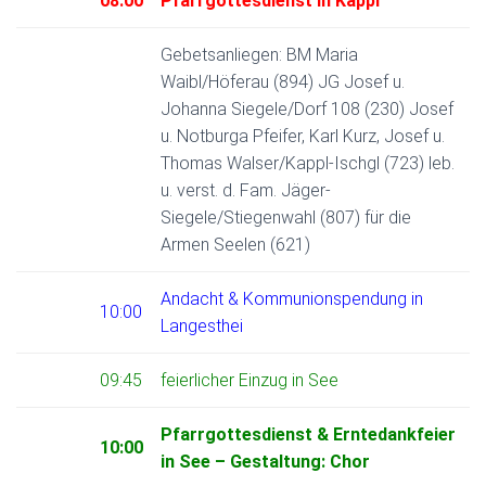
08:00
Pfarrgottesdienst in Kappl
Gebetsanliegen: BM Maria
Waibl/Höferau (894) JG Josef u.
Johanna Siegele/Dorf 108 (230) Josef
u. Notburga Pfeifer, Karl Kurz, Josef u.
Thomas Walser/Kappl-Ischgl (723) leb.
u. verst. d. Fam. Jäger-
Siegele/Stiegenwahl (807) für die
Armen Seelen (621)
Andacht & Kommunionspendung in
10:00
Langesthei
09:45
feierlicher Einzug in See
Pfarrgottesdienst & Erntedankfeier
10:00
in See – Gestaltung: Chor