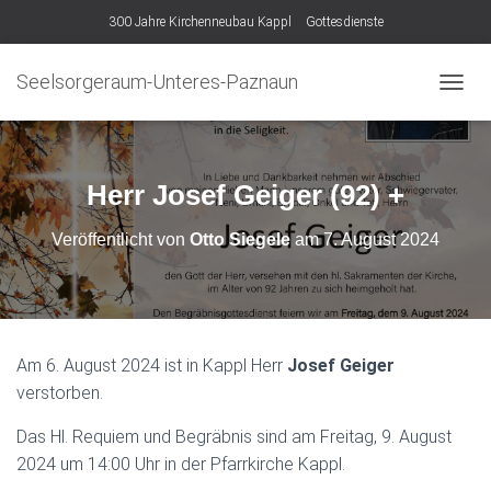
300 Jahre Kirchenneubau Kappl
Gottesdienste
Seelsorgeraum-Unteres-Paznaun
N
A
V
I
G
Herr Josef Geiger (92) +
A
T
Veröffentlicht von
Otto Siegele
am
7. August 2024
I
O
N
U
M
S
Am 6. August 2024 ist in Kappl Herr
Josef Geiger
C
verstorben.
H
A
L
Das Hl. Requiem und Begräbnis sind am Freitag, 9. August
T
2024 um 14:00 Uhr in der Pfarrkirche Kappl.
E