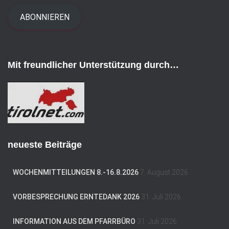
a
i
ABONNIEREN
l
-
A
d
Mit freundlicher Unterstützung durch…
r
e
s
s
e
neueste Beiträge
WOCHENMITTEILUNGEN 8.-16.8.2026
7. August 2026
VORBESPRECHUNG ERNTEDANK 2026
31. Juli 2026
INFORMATION AUS DEM PFARRBÜRO
31. Juli 2026