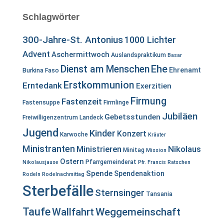
Schlagwörter
300-Jahre-St. Antonius
1000 Lichter
Advent
Aschermittwoch
Auslandspraktikum
Basar
Ehe
Dienst am Menschen
Ehrenamt
Burkina Faso
Erstkommunion
Erntedank
Exerzitien
Firmung
Fastenzeit
Fastensuppe
Firmlinge
Jubiläen
Gebetsstunden
Freiwilligenzentrum Landeck
Jugend
Kinder
Konzert
Karwoche
Kräuter
Ministranten
Ministrieren
Nikolaus
Minitag
Mission
Ostern
Pfarrgemeinderat
Nikolausjause
Pfr. Francis
Ratschen
Spende
Spendenaktion
Rodeln
Rodelnachmittag
Sterbefälle
Sternsinger
Tansania
Taufe
Wallfahrt
Weggemeinschaft