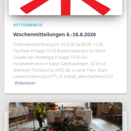
GOTTESDIENSTE
Wochenmitteilungen 8.-16.8.2026
Gottesdienstordnung 8.8.-16.8.26 Sa 08.08. 11:00
Tauffeier in Kappl 18:30 Bundrosenkranz für Albert
Siegele sen./Niedergut in Kappl 19:00 So-
Vorabendmesse in Kappl Gebetsanliegen: JG Ernst
Wechner/Tschatscha (435) leb. u. verst. Fam. Stark-
Ladner/Untermühl (477) JG Robert Jehle/Nederle (516)
Weiterlesen