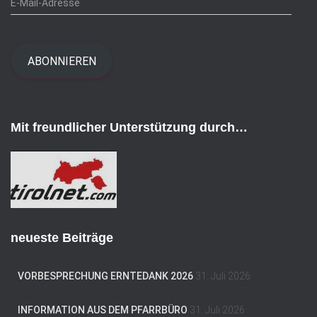
-
M
a
i
ABONNIEREN
l
-
A
d
Mit freundlicher Unterstützung durch…
r
e
s
s
e
neueste Beiträge
VORBESPRECHUNG ERNTEDANK 2026
31. Juli 2026
INFORMATION AUS DEM PFARRBÜRO
31. Juli 2026