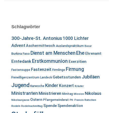
Schlagwörter
300-Jahre-St. Antonius
1000 Lichter
Advent
Aschermittwoch
Auslandspraktikum
Basar
Ehe
Dienst am Menschen
Ehrenamt
Burkina Faso
Erstkommunion
Erntedank
Exerzitien
Firmung
Fastenzeit
Fastensuppe
Firmlinge
Jubiläen
Gebetsstunden
Freiwilligenzentrum Landeck
Jugend
Kinder
Konzert
Karwoche
Kräuter
Ministranten
Ministrieren
Nikolaus
Minitag
Mission
Ostern
Pfarrgemeinderat
Nikolausjause
Pfr. Francis
Ratschen
Spende
Spendenaktion
Rodeln
Rodelnachmittag