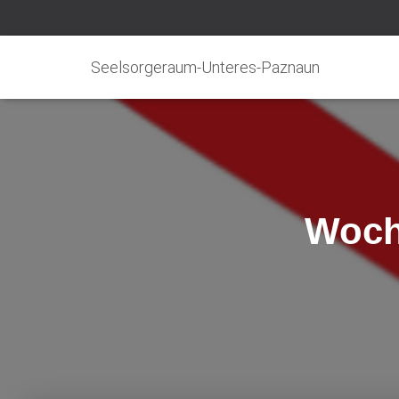
Seelsorgeraum-Unteres-Paznaun
Woch