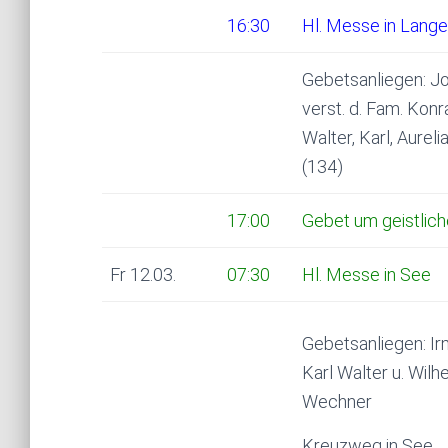
16:30
Hl. Messe in Lange
Gebetsanliegen: Joh
verst. d. Fam. Konr
Walter, Karl, Aurel
(134)
17:00
Gebet um geistlich
Fr 12.03.
07:30
Hl. Messe in See
Gebetsanliegen: Irm
Karl Walter u. Wilh
Wechner
Kreuzweg in See