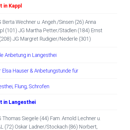
 in Kappl
 Berta Wechner u. Angeh./Sinsen (26) Anna
l (101) JG Martha Petter/Städlen (184) Ernst
(208) JG Margret Rudigier/Nederle (301)
lle Anbetung in Langesthei
r Elsa Hauser & Anbetungstunde für
esthei, Flung, Schrofen
t in Langesthei
 Thomas Siegele (44) Fam. Arnold Lechner u.
AL (72) Oskar Ladner/Stockach (86) Norbert,