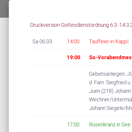
Druckversion Gottesdienstordnung 6.3.-14.3.
Sa 06.03.
14:00
Tauffeier in Kappl
19:00
So-Vorabendmess
Gebetsanliegen: JG 
d. Fam. Siegfried u.
Juen (218) Johann 
Wechner/Untermühl
Johann Siegele/M
17:00
Rosenkranz in See