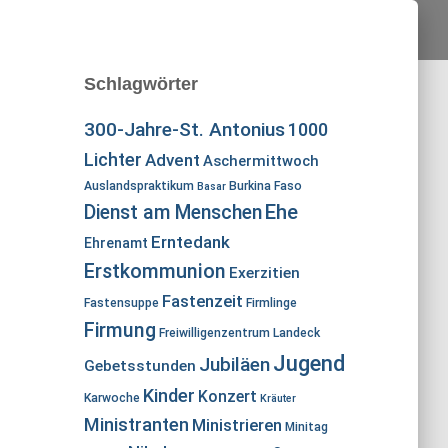
Schlagwörter
300-Jahre-St. Antonius
1000
Lichter
Advent
Aschermittwoch
Auslandspraktikum
Burkina Faso
Basar
Ehe
Dienst am Menschen
Erntedank
Ehrenamt
Erstkommunion
Exerzitien
Fastenzeit
Fastensuppe
Firmlinge
Firmung
Freiwilligenzentrum Landeck
Jugend
Jubiläen
Gebetsstunden
Kinder
Konzert
Karwoche
Kräuter
Ministranten
Ministrieren
Minitag