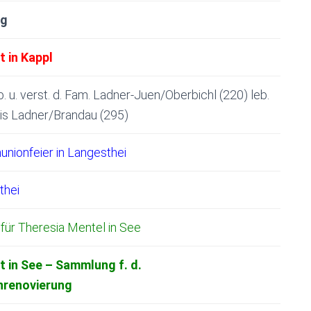
ag
 in Kappl
. u. verst. d. Fam. Ladner-Juen/Oberbichl (220) leb.
lois Ladner/Brandau (295)
nionfeier in Langesthei
thei
für Theresia Mentel in See
 in See – Sammlung f. d.
nrenovierung