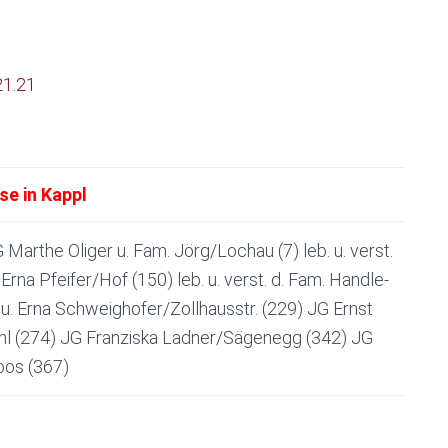
21
.21
e in Kappl
Marthe Oliger u. Fam. Jörg/Lochau (7) leb. u. verst.
 Erna Pfeifer/Hof (150) leb. u. verst. d. Fam. Handle-
u. Erna Schweighofer/Zollhausstr. (229) JG Ernst
 (274) JG Franziska Ladner/Sägenegg (342) JG
oos (367)