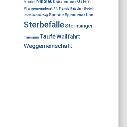
Nikolaus
Ostern
Mission
Nikolausjause
Pfarrgemeinderat
Pfr. Francis
Ratschen
Rodeln
Spende
Spendenaktion
Rodelnachmittag
Sterbefälle
Sternsinger
Taufe
Wallfahrt
Tansania
Weggemeinschaft