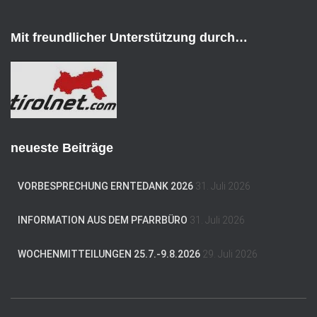
-
A
d
Mit freundlicher Unterstützung durch…
r
e
s
s
e
neueste Beiträge
VORBESPRECHUNG ERNTEDANK 2026
31. Juli 2026
INFORMATION AUS DEM PFARRBÜRO
31. Juli 2026
WOCHENMITTEILUNGEN 25.7.-9.8.2026
29. Juli 2026