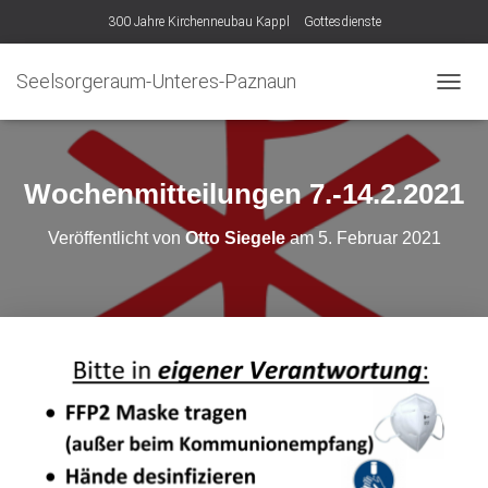
300 Jahre Kirchenneubau Kappl
Gottesdienste
Seelsorgeraum-Unteres-Paznaun
N
A
V
I
G
Wochenmitteilungen 7.-14.2.2021
A
T
Veröffentlicht von
Otto Siegele
am
5. Februar 2021
I
O
N
U
M
S
C
H
A
L
T
E