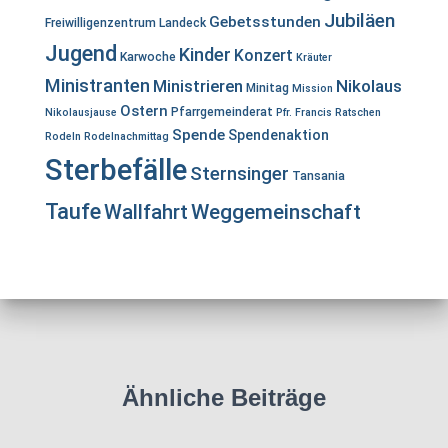
Jubiläen
Gebetsstunden
Freiwilligenzentrum Landeck
Jugend
Kinder
Konzert
Karwoche
Kräuter
Ministranten
Ministrieren
Nikolaus
Minitag
Mission
Ostern
Pfarrgemeinderat
Nikolausjause
Pfr. Francis
Ratschen
Spende
Spendenaktion
Rodeln
Rodelnachmittag
Sterbefälle
Sternsinger
Tansania
Taufe
Wallfahrt
Weggemeinschaft
Ähnliche Beiträge