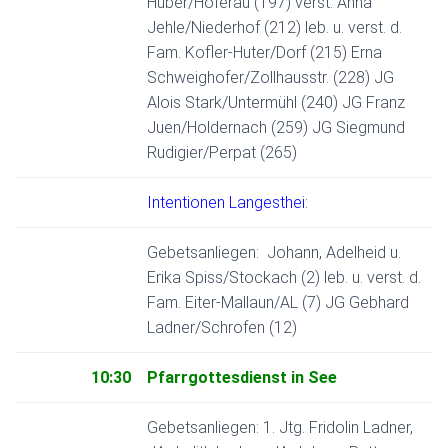
Huber/Höferau (197) verst. Anna
Jehle/Niederhof (212) leb. u. verst. d.
Fam. Kofler-Huter/Dorf (215) Erna
Schweighofer/Zollhausstr. (228) JG
Alois Stark/Untermühl (240) JG Franz
Juen/Holdernach (259) JG Siegmund
Rudigier/Perpat (265)
Intentionen Langesthei:
Gebetsanliegen: Johann, Adelheid u.
Erika Spiss/Stockach (2) leb. u. verst. d.
Fam. Eiter-Mallaun/AL (7) JG Gebhard
Ladner/Schrofen (12)
10:30
Pfarrgottesdienst in See
Gebetsanliegen: 1. Jtg. Fridolin Ladner,