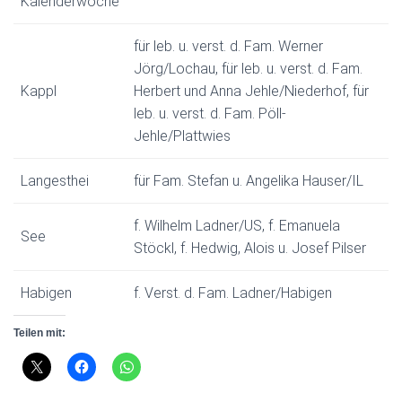
Kalenderwoche
für leb. u. verst. d. Fam. Werner
Jörg/Lochau, für leb. u. verst. d. Fam.
Kappl
Herbert und Anna Jehle/Niederhof, für
leb. u. verst. d. Fam. Pöll-
Jehle/Plattwies
Langesthei
für Fam. Stefan u. Angelika Hauser/IL
f. Wilhelm Ladner/US, f. Emanuela
See
Stöckl, f. Hedwig, Alois u. Josef Pilser
Habigen
f. Verst. d. Fam. Ladner/Habigen
Teilen mit: