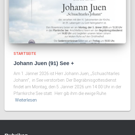
STARTSEITE
Johann Juen (91) See +
Am 1. Jänner 2026 ist Herr Johann Juen, „Schuachtarles
Johann“, in See verstorben. Der Begräbnisgottesdienst
findet am Montag, den 5. Jänner 2026 um 14:00 Uhr in der
Pfarrkirche See statt. Herr gib ihm die ewige Ruhe.
Weiterlesen