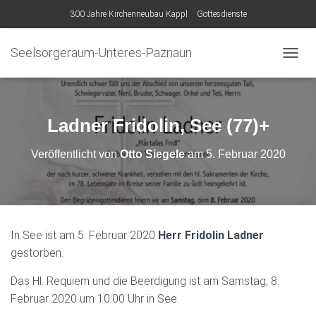
300 Jahre Kirchenneubau Kappl
Gottesdienste
Seelsorgeraum-Unteres-Paznaun
N
A
V
I
G
Ladner Fridolin, See (77)+
A
T
Veröffentlicht von
Otto Siegele
am
5. Februar 2020
I
O
N
U
M
S
In See ist am 5. Februar 2020
Herr Fridolin Ladner
C
gestorben.
H
A
L
Das Hl. Requiem und die Beerdigung ist am Samstag, 8.
T
Februar 2020 um 10:00 Uhr in See.
E