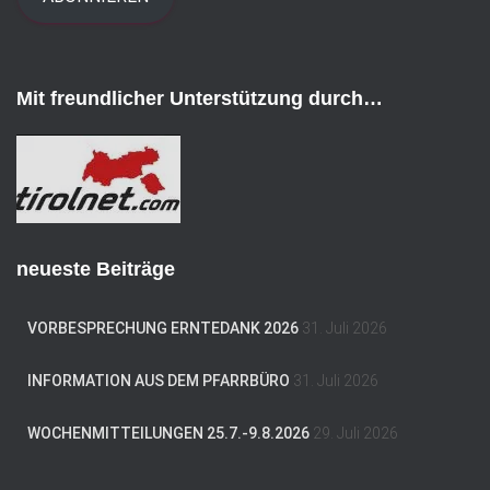
l
-
A
d
Mit freundlicher Unterstützung durch…
r
e
s
s
e
neueste Beiträge
VORBESPRECHUNG ERNTEDANK 2026
31. Juli 2026
INFORMATION AUS DEM PFARRBÜRO
31. Juli 2026
WOCHENMITTEILUNGEN 25.7.-9.8.2026
29. Juli 2026