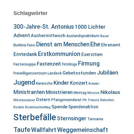
Schlagwörter
300-Jahre-St. Antonius
1000 Lichter
Advent
Aschermittwoch
Auslandspraktikum
Basar
Ehe
Dienst am Menschen
Ehrenamt
Burkina Faso
Erstkommunion
Erntedank
Exerzitien
Firmung
Fastenzeit
Fastensuppe
Firmlinge
Jubiläen
Gebetsstunden
Freiwilligenzentrum Landeck
Jugend
Kinder
Konzert
Karwoche
Kräuter
Ministranten
Ministrieren
Nikolaus
Minitag
Mission
Ostern
Pfarrgemeinderat
Nikolausjause
Pfr. Francis
Ratschen
Spende
Spendenaktion
Rodeln
Rodelnachmittag
Sterbefälle
Sternsinger
Tansania
Taufe
Wallfahrt
Weggemeinschaft