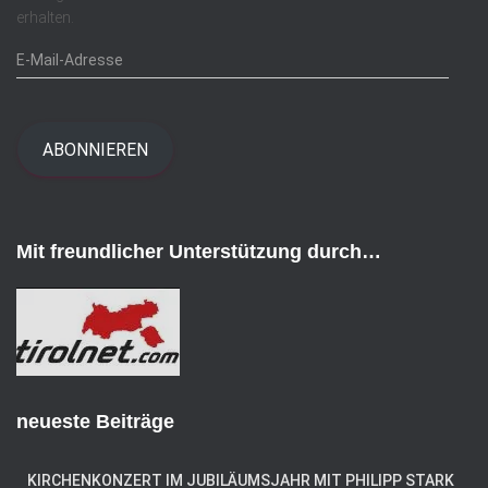
erhalten.
E
-
M
a
i
ABONNIEREN
l
-
A
d
Mit freundlicher Unterstützung durch…
r
e
s
s
e
neueste Beiträge
KIRCHENKONZERT IM JUBILÄUMSJAHR MIT PHILIPP STARK