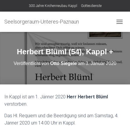
300 Jahre Kirchenneubau Kappl
Gottesdienste
Seelsorgeraum-Unteres-Paznaun
N
A
V
I
G
Herbert Blüml (54), Kappl +
A
T
Veröffentlicht von
Otto Siegele
am
3. Januar 2020
I
O
N
U
M
S
In Kappl ist am 1. Jänner 2020
Herr
Herbert Blüml
C
verstorben.
H
A
L
Das Hl. Requiem und die Beerdigung sind am Samstag, 4.
T
Jänner 2020 um 14:00 Uhr in Kappl.
E