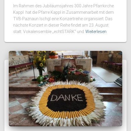
Im Rahmen des Jubiläumsjahres 300 Jahre Pfarrkirche
Kappl hat die Pfarre Kappl in Zusammenarbeit mit dem
TVB-Paznaun Ischgl eine Konzertreihe organisiert. Das
nächste Konzert in dieser Reihe findet am 23. August
statt. Vokalensemble „echtSTARK“ und
Weiterlesen