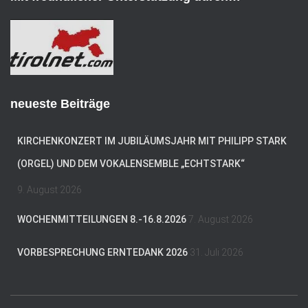
r
e
s
s
e
neueste Beiträge
KIRCHENKONZERT IM JUBILÄUMSJAHR MIT PHILIPP STARK
(ORGEL) UND DEM VOKALENSEMBLE „ECHTSTARK“
9. August 2026
WOCHENMITTEILUNGEN 8.-16.8.2026
7. August 2026
VORBESPRECHUNG ERNTEDANK 2026
31. Juli 2026