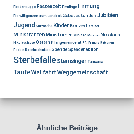
Firmung
Fastenzeit
Fastensuppe
Firmlinge
Jubiläen
Gebetsstunden
Freiwilligenzentrum Landeck
Jugend
Kinder
Konzert
Karwoche
Kräuter
Ministranten
Ministrieren
Nikolaus
Minitag
Mission
Ostern
Pfarrgemeinderat
Nikolausjause
Pfr. Francis
Ratschen
Spende
Spendenaktion
Rodeln
Rodelnachmittag
Sterbefälle
Sternsinger
Tansania
Taufe
Wallfahrt
Weggemeinschaft
Ähnliche Beiträge