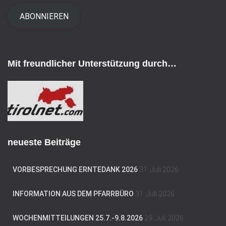
a
i
ABONNIEREN
l
-
A
d
Mit freundlicher Unterstützung durch…
r
e
s
s
e
neueste Beiträge
VORBESPRECHUNG ERNTEDANK 2026
31. Juli 2026
INFORMATION AUS DEM PFARRBÜRO
31. Juli 2026
WOCHENMITTEILUNGEN 25.7.-9.8.2026
29. Juli 2026