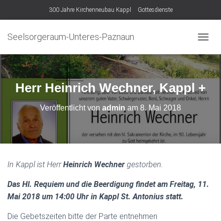
300 Jahre Kirchenneubau Kappl
Gottesdienste
Seelsorgeraum-Unteres-Paznaun
N
A
V
I
G
Herr Heinrich Wechner, Kappl +
A
T
Veröffentlicht von
admin
am
8. Mai 2018
I
O
N
U
M
S
In Kappl ist Herr
Heinrich Wechner
gestorben.
C
H
Das Hl. Requiem und die Beerdigung findet am Freitag, 11.
A
L
Mai 2018 um 14:00 Uhr in Kappl St. Antonius statt.
T
E
Die Gebetszeiten bitte der Parte entnehmen