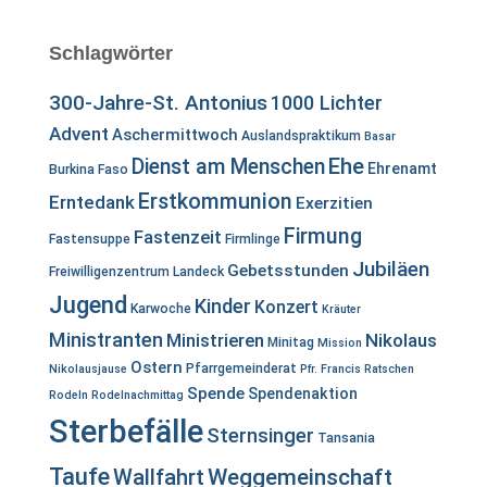
Schlagwörter
300-Jahre-St. Antonius
1000 Lichter
Advent
Aschermittwoch
Auslandspraktikum
Basar
Ehe
Dienst am Menschen
Ehrenamt
Burkina Faso
Erstkommunion
Erntedank
Exerzitien
Firmung
Fastenzeit
Fastensuppe
Firmlinge
Jubiläen
Gebetsstunden
Freiwilligenzentrum Landeck
Jugend
Kinder
Konzert
Karwoche
Kräuter
Ministranten
Ministrieren
Nikolaus
Minitag
Mission
Ostern
Pfarrgemeinderat
Nikolausjause
Pfr. Francis
Ratschen
Spende
Spendenaktion
Rodeln
Rodelnachmittag
Sterbefälle
Sternsinger
Tansania
Taufe
Wallfahrt
Weggemeinschaft