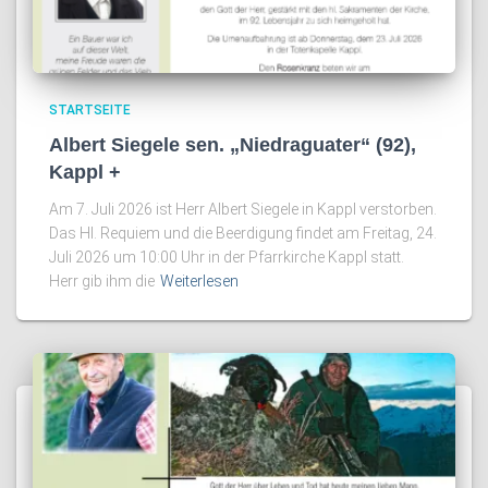
STARTSEITE
Albert Siegele sen. „Niedraguater“ (92),
Kappl +
Am 7. Juli 2026 ist Herr Albert Siegele in Kappl verstorben.
Das Hl. Requiem und die Beerdigung findet am Freitag, 24.
Juli 2026 um 10:00 Uhr in der Pfarrkirche Kappl statt.
Herr gib ihm die
Weiterlesen