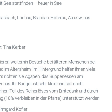
t See stattfinden – heuer in See
Diasbach, Lochau, Brandau, Höferau, Au usw. aus
 Tina Kerber
sieren weiterhin Besuche bei älteren Menschen bei
d im Altersheim. Im Hintergrund helfen ihnen viele
rs richten sie Agapen, das Suppenessen am
aus. Ihr Budget ist sehr klein und soll nach
inen Teil des Reinerlöses vom Erntedank und durch
g (10% verbleiben in der Pfarre) unterstützt werden.
 Irmgard Kofler