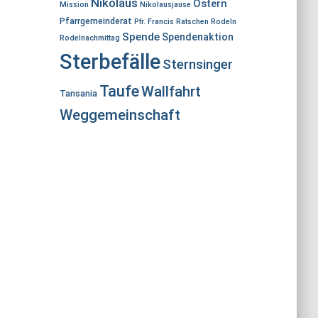
Nikolaus
Ostern
Mission
Nikolausjause
Pfarrgemeinderat
Pfr. Francis
Ratschen
Rodeln
Spende
Spendenaktion
Rodelnachmittag
Sterbefälle
Sternsinger
Taufe
Wallfahrt
Tansania
Weggemeinschaft