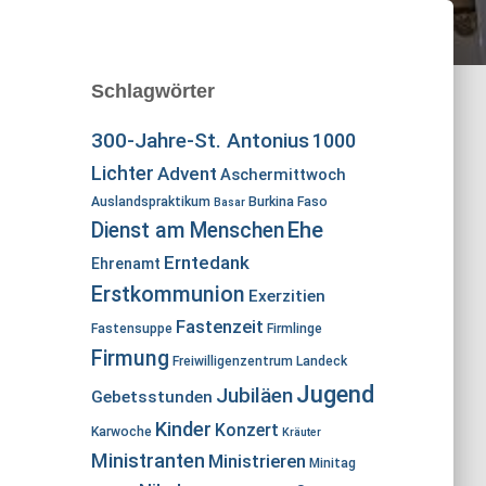
Schlagwörter
300-Jahre-St. Antonius
1000
Lichter
Advent
Aschermittwoch
Auslandspraktikum
Burkina Faso
Basar
Ehe
Dienst am Menschen
Erntedank
Ehrenamt
Erstkommunion
Exerzitien
Fastenzeit
Fastensuppe
Firmlinge
Firmung
Freiwilligenzentrum Landeck
Jugend
Jubiläen
Gebetsstunden
Kinder
Konzert
Karwoche
Kräuter
Ministranten
Ministrieren
Minitag