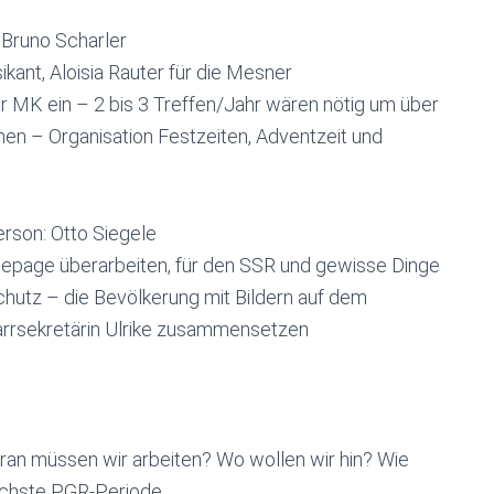
 Bruno Scharler
ikant, Aloisia Rauter für die Mesner
er MK ein – 2 bis 3 Treffen/Jahr wären nötig um über
hen – Organisation Festzeiten, Adventzeit und
erson: Otto Siegele
epage überarbeiten, für den SSR und gewisse Dinge
chutz – die Bevölkerung mit Bildern auf dem
farrsekretärin Ulrike zusammensetzen
oran müssen wir arbeiten? Wo wollen wir hin? Wie
ächste PGR-Periode.