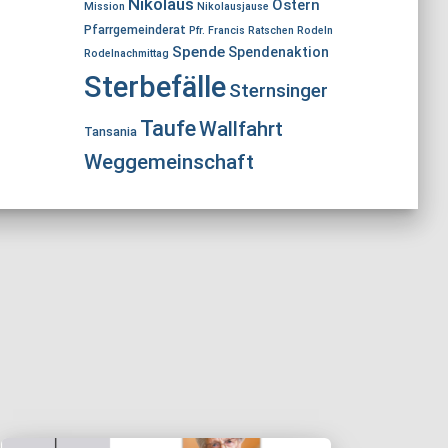
Nikolaus
Ostern
Mission
Nikolausjause
Pfarrgemeinderat
Pfr. Francis
Ratschen
Rodeln
Spende
Spendenaktion
Rodelnachmittag
Sterbefälle
Sternsinger
Taufe
Wallfahrt
Tansania
Weggemeinschaft