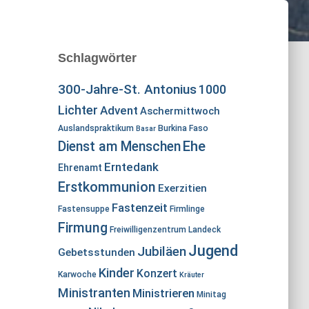
Schlagwörter
300-Jahre-St. Antonius
1000
Lichter
Advent
Aschermittwoch
Auslandspraktikum
Burkina Faso
Basar
Ehe
Dienst am Menschen
Erntedank
Ehrenamt
Erstkommunion
Exerzitien
Fastenzeit
Fastensuppe
Firmlinge
Firmung
Freiwilligenzentrum Landeck
Jugend
Jubiläen
Gebetsstunden
Kinder
Konzert
Karwoche
Kräuter
Ministranten
Ministrieren
Minitag