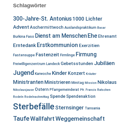
Schlagwörter
300-Jahre-St. Antonius
1000 Lichter
Advent
Aschermittwoch
Auslandspraktikum
Basar
Ehe
Dienst am Menschen
Ehrenamt
Burkina Faso
Erstkommunion
Erntedank
Exerzitien
Firmung
Fastenzeit
Fastensuppe
Firmlinge
Jubiläen
Gebetsstunden
Freiwilligenzentrum Landeck
Jugend
Kinder
Konzert
Karwoche
Kräuter
Ministranten
Ministrieren
Nikolaus
Minitag
Mission
Ostern
Pfarrgemeinderat
Nikolausjause
Pfr. Francis
Ratschen
Spende
Spendenaktion
Rodeln
Rodelnachmittag
Sterbefälle
Sternsinger
Tansania
Taufe
Wallfahrt
Weggemeinschaft