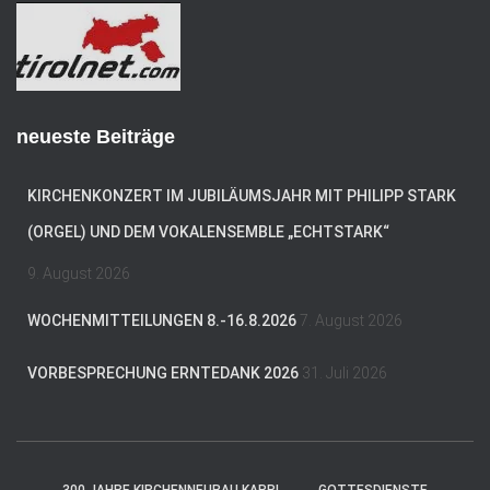
e
s
s
e
neueste Beiträge
KIRCHENKONZERT IM JUBILÄUMSJAHR MIT PHILIPP STARK
(ORGEL) UND DEM VOKALENSEMBLE „ECHTSTARK“
9. August 2026
WOCHENMITTEILUNGEN 8.-16.8.2026
7. August 2026
VORBESPRECHUNG ERNTEDANK 2026
31. Juli 2026