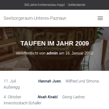
300 Jahre Kirchenneubau Kappl
Gottesdienste
Seelsorgeraum-Unteres-Paznaun
N
A
V
I
G
TAUFEN IM JAHR 2009
A
T
Veröffentlicht von
admin
am
16. Januar 2010
I
O
N
U
M
S
11. Juli
Hannah Juen
; Wilfried und Simone,
C
Außeregg
H
A
L
4. Oktober
Noah Knabl
; Georg Ladner,
T
Innerstockach-Schaller
E