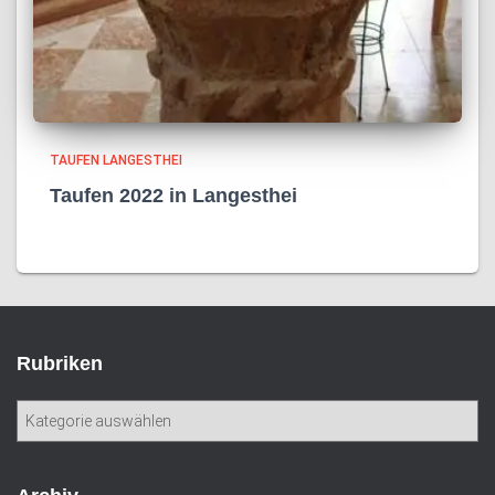
TAUFEN LANGESTHEI
Taufen 2022 in Langesthei
Rubriken
R
u
b
r