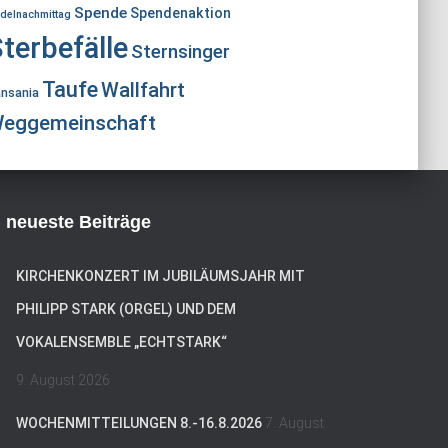
Spende
Spendenaktion
delnachmittag
terbefälle
Sternsinger
Taufe
Wallfahrt
nsania
eggemeinschaft
neueste Beiträge
KIRCHENKONZERT IM JUBILÄUMSJAHR MIT
PHILIPP STARK (ORGEL) UND DEM
VOKALENSEMBLE „ECHTSTARK“
9. August 2026
WOCHENMITTEILUNGEN 8.-16.8.2026
7. August