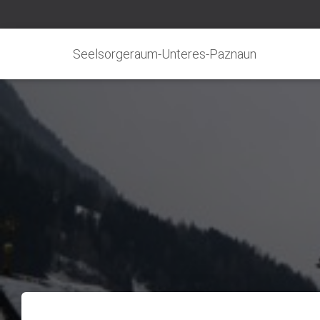
Seelsorgeraum-Unteres-Paznaun