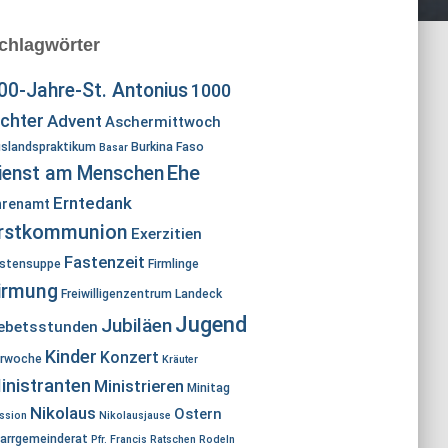
chlagwörter
00-Jahre-St. Antonius
1000
ichter
Advent
Aschermittwoch
slandspraktikum
Burkina Faso
Basar
Ehe
ienst am Menschen
Erntedank
hrenamt
rstkommunion
Exerzitien
Fastenzeit
stensuppe
Firmlinge
irmung
Freiwilligenzentrum Landeck
Jugend
Jubiläen
ebetsstunden
Kinder
Konzert
rwoche
Kräuter
inistranten
Ministrieren
Minitag
Nikolaus
Ostern
ssion
Nikolausjause
arrgemeinderat
Pfr. Francis
Ratschen
Rodeln