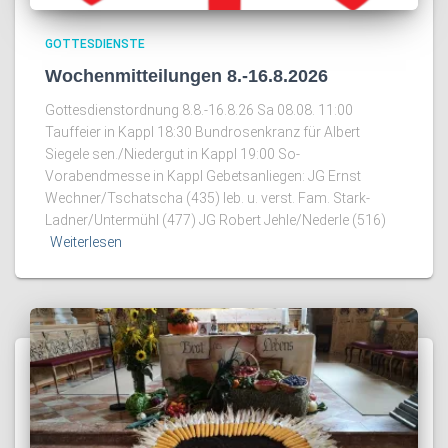
GOTTESDIENSTE
Wochenmitteilungen 8.-16.8.2026
Gottesdienstordnung 8.8.-16.8.26 Sa 08.08. 11:00
Tauffeier in Kappl 18:30 Bundrosenkranz für Albert
Siegele sen./Niedergut in Kappl 19:00 So-
Vorabendmesse in Kappl Gebetsanliegen: JG Ernst
Wechner/Tschatscha (435) leb. u. verst. Fam. Stark-
Ladner/Untermühl (477) JG Robert Jehle/Nederle (516)
Weiterlesen