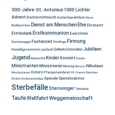
300-Jahre-St. Antonius
1000 Lichter
Advent
Aschermittwoch
Auslandspraktikum
Basar
Ehe
Dienst am Menschen
Ehrenamt
Burkina Faso
Erstkommunion
Erntedank
Exerzitien
Firmung
Fastenzeit
Fastensuppe
Firmlinge
Jubiläen
Gebetsstunden
Freiwilligenzentrum Landeck
Jugend
Kinder
Konzert
Karwoche
Kräuter
Ministranten
Ministrieren
Nikolaus
Minitag
Mission
Ostern
Pfarrgemeinderat
Nikolausjause
Pfr. Francis
Ratschen
Spende
Spendenaktion
Rodeln
Rodelnachmittag
Sterbefälle
Sternsinger
Tansania
Taufe
Wallfahrt
Weggemeinschaft