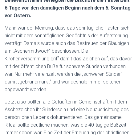
Benevent/Italien verlegten die Bischöfe die Fastenzeit
N
6 Tage vor den damaligen Beginn nach dem 6. Sonntag
vor Ostern.
Mann war der Meinung, dass das sonntägliche Fasten sich
nicht mit dem sonntäglichen Gedächtnis der Auferstehung
verträgt. Damals wurde auch das Bestreuen der Gläubigen
am „Aschermittwoch“ beschlossen. Die
Kirchenversammlung griff damit das Zeichen auf, das davor
mit der öffentlichen Buße für schwere Sünden verbunden
war. Nur mehr vereinzelt werden die „schweren Sünder“
damit „gebrandmarkt“ und war deshalb immer seltener
angewandt worden.
Jetzt also sollten alle Getauften in Gemeinschaft mit dem
Aschezeichen ihr Sündersein und eine Neuausrichtung des
persönlichen Lebens dokumentieren. Das gemeinsame
Ritual sollte deutliche machen, was die 40-tägige Bußzeit
immer schon war: Eine Zeit der Erneuerung der christlichen