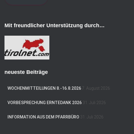
l
-
A
d
Mit freundlicher Unterstützung durch…
r
e
s
s
e
neueste Beiträge
WOCHENMITTEILUNGEN 8.-16.8.2026
7. August 2026
VORBESPRECHUNG ERNTEDANK 2026
31. Juli 2026
INFORMATION AUS DEM PFARRBÜRO
31. Juli 2026