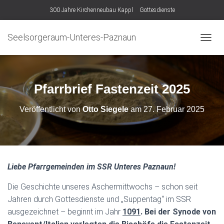
300 Jahre Kirchenneubau Kappl
Gottesdienste
Seelsorgeraum-Unteres-Paznaun
N
A
V
I
G
Pfarrbrief Fastenzeit 2025
A
T
Veröffentlicht von
Otto Siegele
am
27. Februar 2025
I
O
N
U
M
S
Liebe Pfarrgemeinden im SSR Unteres Paznaun!
C
H
Die Geschichte unseres Aschermittwochs – schon seit
A
L
Jahren durch Gottesdienste und „Suppentag“ im SSR
T
ausgezeichnet – beginnt im Jahr
1091
. Bei der Synode von
E