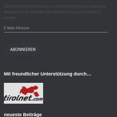
v
Gib deine E-Mail-Adresse an, um Benachrichtigungen über neue
Beiträge auf der Seite des SR-Unteres-Paznaun via E-Mail zu
erhalten.
E
-
M
a
i
ABONNIEREN
l
-
A
d
Mit freundlicher Unterstützung durch…
r
e
s
s
e
neueste Beiträge