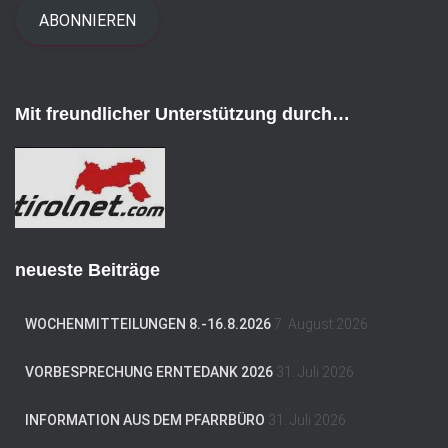
i
ABONNIEREN
l
-
A
d
Mit freundlicher Unterstützung durch…
r
e
s
s
e
neueste Beiträge
WOCHENMITTEILUNGEN 8.-16.8.2026
7. August 2026
VORBESPRECHUNG ERNTEDANK 2026
31. Juli 2026
INFORMATION AUS DEM PFARRBÜRO
31. Juli 2026