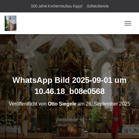
300 Jahre Kirchenneubau Kappl
Gottesdienste
N
A
V
I
G
A
T
I
O
WhatsApp Bild 2025-09-01 um
N
U
10.46.18_b08e0568
M
S
Veröffentlicht von
Otto Siegele
am
26. September 2025
C
H
A
L
T
E